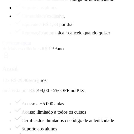
Suporte aos alunos
Comunidade exclusiva
Equivale a R$ 1,33 por dia
Renovação automática · cancele quando quiser
Começar agora
★ Mais escolhido · -R$ 179/ano
Anual
12x R$ 29,90
sem juros
ou à vista por R$ 299,00 · 5% OFF no PIX
Acesso a +5.000 aulas
Acesso ilimitado a todos os cursos
Certificados ilimitados c/ código de autenticidade
Suporte aos alunos