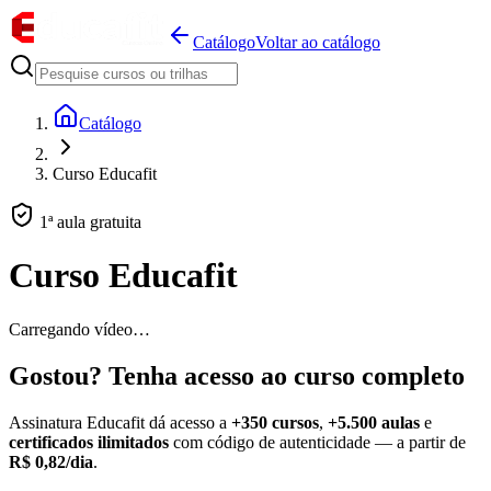
Catálogo
Voltar ao catálogo
Catálogo
Curso Educafit
1ª aula gratuita
Curso Educafit
Carregando vídeo…
Gostou? Tenha acesso ao curso completo
Assinatura Educafit dá acesso a
+350 cursos
,
+5.500 aulas
e
certificados ilimitados
com código de autenticidade — a partir de
R$ 0,82/dia
.