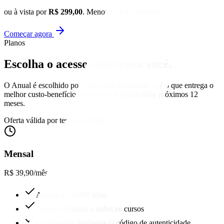
ou à vista por
R$ 299,00
. Menos de R$ 1 por dia.
Começar agora
Planos
Escolha o acesso
ideal para você.
O Anual é escolhido por 9 em cada 10 alunos — é o que entrega o
melhor custo-benefício real e trava o preço pelos próximos 12
meses.
Oferta válida por tempo limitado
Mensal
R$ 39,90
/mês
Acesso a +5.000 aulas
Acesso ilimitado a todos os cursos
Certificados ilimitados c/ código de autenticidade