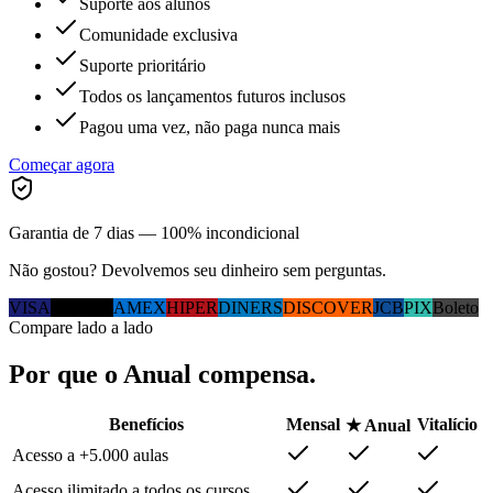
Suporte aos alunos
Comunidade exclusiva
Suporte prioritário
Todos os lançamentos futuros inclusos
Pagou uma vez, não paga nunca mais
Começar agora
Garantia de 7 dias — 100% incondicional
Não gostou? Devolvemos seu dinheiro sem perguntas.
VISA
MC
ELO
AMEX
HIPER
DINERS
DISCOVER
JCB
PIX
Boleto
Compare lado a lado
Por que
o Anual
compensa.
Benefícios
Mensal
Vitalício
★ Anual
Acesso a +5.000 aulas
Acesso ilimitado a todos os cursos