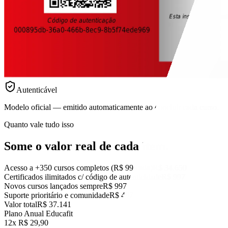
Autenticável
Modelo oficial — emitido automaticamente ao concluir cada curso.
Quanto vale tudo isso
Some o valor real
de cada item.
Acesso a +350 cursos completos (R$ 99 cada)
R$ 34.650
Certificados ilimitados c/ código de autenticidade
R$ 997
Novos cursos lançados sempre
R$ 997
Suporte prioritário e comunidade
R$ 497
Valor total
R$ 37.141
Plano Anual Educafit
12x R$ 29,90