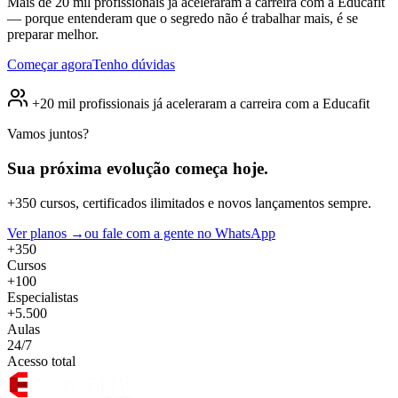
Mais de 20 mil profissionais já aceleraram a carreira com a Educafit
— porque entenderam que o segredo não é trabalhar mais, é se
preparar melhor.
Começar agora
Tenho dúvidas
+20 mil profissionais já aceleraram a carreira com a Educafit
Vamos juntos?
Sua próxima evolução
começa hoje.
+350 cursos, certificados ilimitados e novos lançamentos sempre.
Ver planos →
ou fale com a gente no WhatsApp
+350
Cursos
+100
Especialistas
+5.500
Aulas
24/7
Acesso total