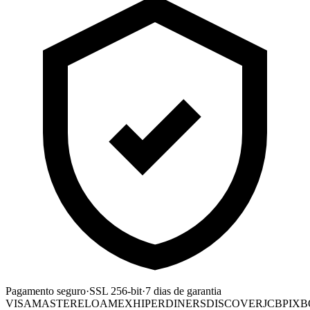
Pagamento seguro
·
SSL 256-bit
·
7 dias de garantia
VISA
MASTER
ELO
AMEX
HIPER
DINERS
DISCOVER
JCB
PIX
B