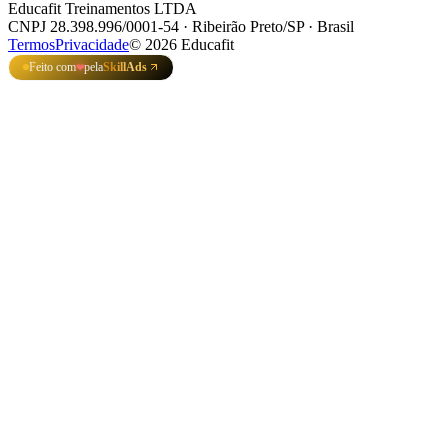
Educafit Treinamentos LTDA
CNPJ 28.398.996/0001-54 · Ribeirão Preto/SP · Brasil
Termos
Privacidade
©
2026
Educafit
Feito com
pela
SkillAds
❤