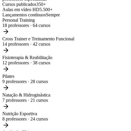
Cursos publicados
350+
Aulas em vídeo HD
5.500+
Lançamentos contínuos
Sempre
Personal Training
18
professores ·
64
cursos
Cross Trainer e Treinamento Funcional
14
professores ·
42
cursos
Fisioterapia & Reabilitação
12
professores ·
38
cursos
Pilates
9
professores ·
28
cursos
Natação & Hidroginástica
7
professores ·
21
cursos
Nutrição Esportiva
8
professores ·
24
cursos