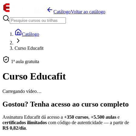
Catálogo
Voltar ao catálogo
Catálogo
Curso Educafit
1ª aula gratuita
Curso Educafit
Carregando vídeo…
Gostou? Tenha acesso ao curso completo
Assinatura Educafit dá acesso a
+350 cursos
,
+5.500 aulas
e
certificados ilimitados
com código de autenticidade — a partir de
R$ 0,82/dia
.