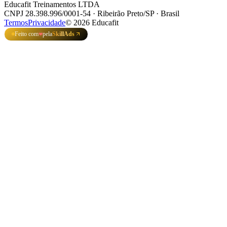
Educafit Treinamentos LTDA
CNPJ 28.398.996/0001-54 · Ribeirão Preto/SP · Brasil
Termos
Privacidade
©
2026
Educafit
Feito com
pela
SkillAds
❤