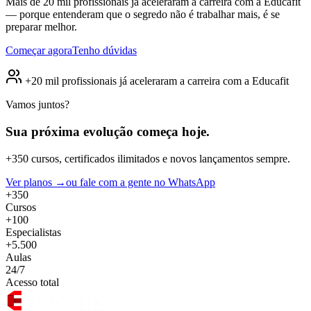
Mais de 20 mil profissionais já aceleraram a carreira com a Educafit
— porque entenderam que o segredo não é trabalhar mais, é se
preparar melhor.
Começar agora
Tenho dúvidas
+20 mil profissionais já aceleraram a carreira com a Educafit
Vamos juntos?
Sua próxima evolução
começa hoje.
+350 cursos, certificados ilimitados e novos lançamentos sempre.
Ver planos →
ou fale com a gente no WhatsApp
+350
Cursos
+100
Especialistas
+5.500
Aulas
24/7
Acesso total