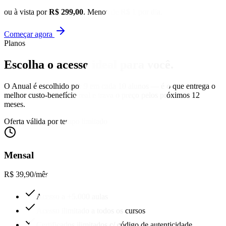
ou à vista por
R$ 299,00
. Menos de R$ 1 por dia.
Começar agora
Planos
Escolha o acesso
ideal para você.
O Anual é escolhido por 9 em cada 10 alunos — é o que entrega o
melhor custo-benefício real e trava o preço pelos próximos 12
meses.
Oferta válida por tempo limitado
Mensal
R$ 39,90
/mês
Acesso a +5.000 aulas
Acesso ilimitado a todos os cursos
Certificados ilimitados c/ código de autenticidade