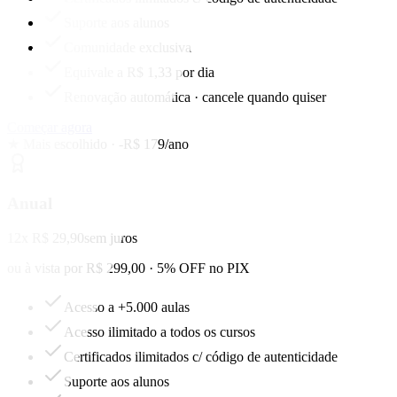
Suporte aos alunos
Comunidade exclusiva
Equivale a R$ 1,33 por dia
Renovação automática · cancele quando quiser
Começar agora
★ Mais escolhido · -R$ 179/ano
Anual
12x R$ 29,90
sem juros
ou à vista por R$ 299,00 · 5% OFF no PIX
Acesso a +5.000 aulas
Acesso ilimitado a todos os cursos
Certificados ilimitados c/ código de autenticidade
Suporte aos alunos