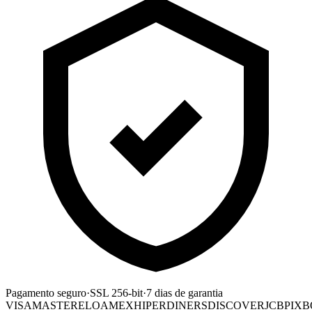
Pagamento seguro
·
SSL 256-bit
·
7 dias de garantia
VISA
MASTER
ELO
AMEX
HIPER
DINERS
DISCOVER
JCB
PIX
B