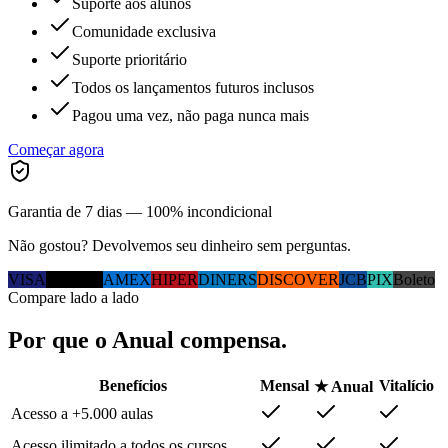
Suporte aos alunos
Comunidade exclusiva
Suporte prioritário
Todos os lançamentos futuros inclusos
Pagou uma vez, não paga nunca mais
Começar agora
Garantia de 7 dias — 100% incondicional
Não gostou? Devolvemos seu dinheiro sem perguntas.
VISA
MC
ELO
AMEX
HIPER
DINERS
DISCOVER
JCB
PIX
Boleto
Compare lado a lado
Por que
o Anual
compensa.
Benefícios
Mensal
Vitalício
★ Anual
Acesso a +5.000 aulas
Acesso ilimitado a todos os cursos