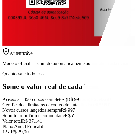
Autenticável
Modelo oficial — emitido automaticamente ao concluir cada curso.
Quanto vale tudo isso
Some o valor real
de cada item.
Acesso a +350 cursos completos (R$ 99 cada)
R$ 34.650
Certificados ilimitados c/ código de autenticidade
R$ 997
Novos cursos lançados sempre
R$ 997
Suporte prioritário e comunidade
R$ 497
Valor total
R$ 37.141
Plano Anual Educafit
12x R$ 29,90