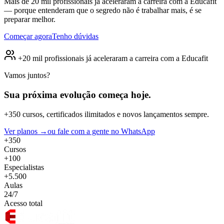
Mais de 20 mil profissionais já aceleraram a carreira com a Educafit
— porque entenderam que o segredo não é trabalhar mais, é se
preparar melhor.
Começar agora
Tenho dúvidas
+20 mil profissionais já aceleraram a carreira com a Educafit
Vamos juntos?
Sua próxima evolução
começa hoje.
+350 cursos, certificados ilimitados e novos lançamentos sempre.
Ver planos →
ou fale com a gente no WhatsApp
+350
Cursos
+100
Especialistas
+5.500
Aulas
24/7
Acesso total