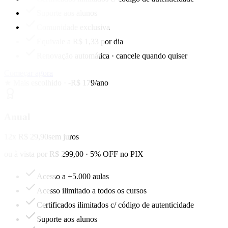
Suporte aos alunos
Comunidade exclusiva
Equivale a R$ 1,33 por dia
Renovação automática · cancele quando quiser
Começar agora
★ Mais escolhido · -R$ 179/ano
Anual
12x R$ 29,90
sem juros
ou à vista por R$ 299,00 · 5% OFF no PIX
Acesso a +5.000 aulas
Acesso ilimitado a todos os cursos
Certificados ilimitados c/ código de autenticidade
Suporte aos alunos