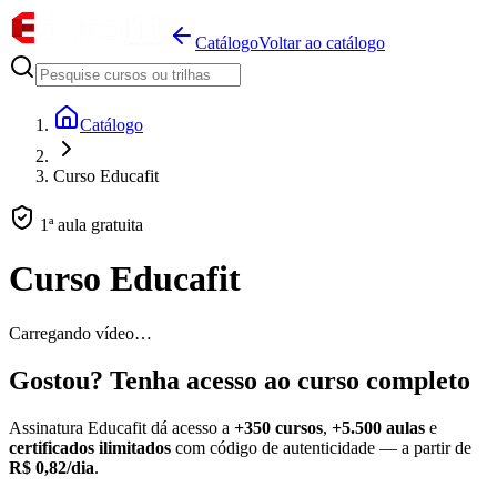
Catálogo
Voltar ao catálogo
Catálogo
Curso Educafit
1ª aula gratuita
Curso Educafit
Carregando vídeo…
Gostou? Tenha acesso ao curso completo
Assinatura Educafit dá acesso a
+350 cursos
,
+5.500 aulas
e
certificados ilimitados
com código de autenticidade — a partir de
R$ 0,82/dia
.