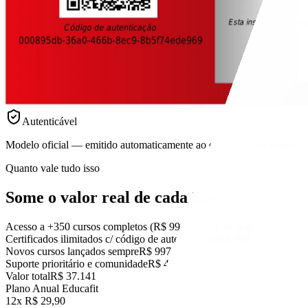
Autenticável
Modelo oficial — emitido automaticamente ao concluir cada curso.
Quanto vale tudo isso
Some o valor real
de cada item.
Acesso a +350 cursos completos (R$ 99 cada)
R$ 34.650
Certificados ilimitados c/ código de autenticidade
R$ 997
Novos cursos lançados sempre
R$ 997
Suporte prioritário e comunidade
R$ 497
Valor total
R$ 37.141
Plano Anual Educafit
12x R$ 29,90