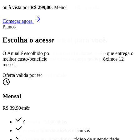
ou à vista por
R$ 299,00
. Menos de R$ 1 por dia.
Começar agora
Planos
Escolha o acesso
ideal para você.
O Anual é escolhido por 9 em cada 10 alunos — é o que entrega o
melhor custo-benefício real e trava o preço pelos próximos 12
meses.
Oferta válida por tempo limitado
Mensal
R$ 39,90
/mês
Acesso a +5.000 aulas
Acesso ilimitado a todos os cursos
Certificados ilimitados c/ código de autenticidade