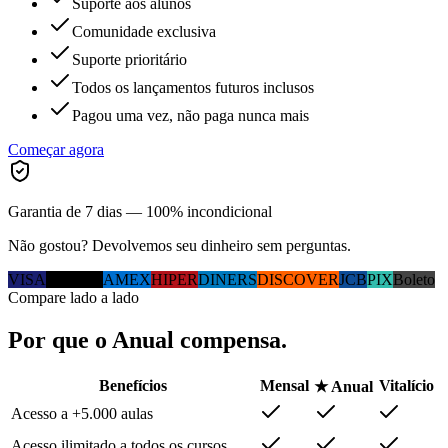
Suporte aos alunos
Comunidade exclusiva
Suporte prioritário
Todos os lançamentos futuros inclusos
Pagou uma vez, não paga nunca mais
Começar agora
Garantia de 7 dias — 100% incondicional
Não gostou? Devolvemos seu dinheiro sem perguntas.
VISA
MC
ELO
AMEX
HIPER
DINERS
DISCOVER
JCB
PIX
Boleto
Compare lado a lado
Por que
o Anual
compensa.
Benefícios
Mensal
Vitalício
★ Anual
Acesso a +5.000 aulas
Acesso ilimitado a todos os cursos