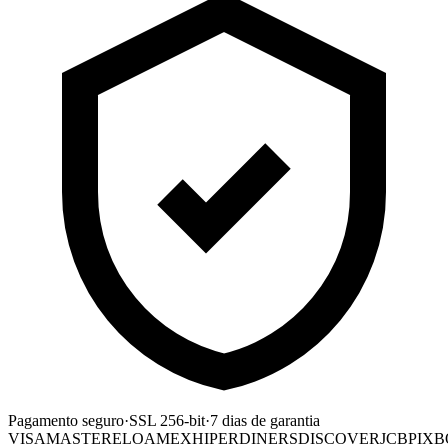
Pagamento seguro
·
SSL 256-bit
·
7 dias de garantia
VISA
MASTER
ELO
AMEX
HIPER
DINERS
DISCOVER
JCB
PIX
B