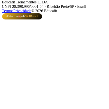
Educafit Treinamentos LTDA
CNPJ 28.398.996/0001-54 · Ribeirão Preto/SP · Brasil
Termos
Privacidade
©
2026
Educafit
Feito com
pela
SkillAds
❤