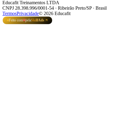
Educafit Treinamentos LTDA
CNPJ 28.398.996/0001-54 · Ribeirão Preto/SP · Brasil
Termos
Privacidade
©
2026
Educafit
Feito com
pela
SkillAds
❤