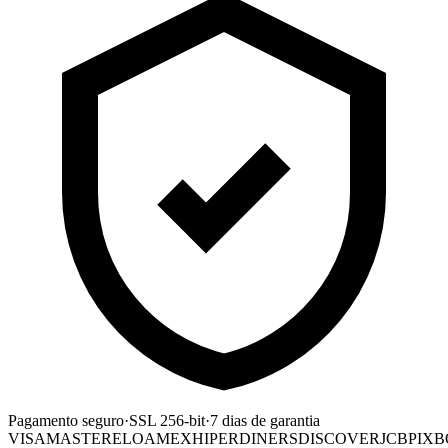
Pagamento seguro
·
SSL 256-bit
·
7 dias de garantia
VISA
MASTER
ELO
AMEX
HIPER
DINERS
DISCOVER
JCB
PIX
B