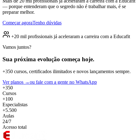
Mais de 20 mil profissionais já aceleraram a carreira com a Educafit
— porque entenderam que o segredo não é trabalhar mais, é se
preparar melhor.
Começar agora
Tenho dúvidas
+20 mil profissionais já aceleraram a carreira com a Educafit
Vamos juntos?
Sua próxima evolução
começa hoje.
+350 cursos, certificados ilimitados e novos lançamentos sempre.
Ver planos →
ou fale com a gente no WhatsApp
+350
Cursos
+100
Especialistas
+5.500
Aulas
24/7
Acesso total