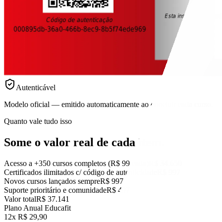
Autenticável
Modelo oficial — emitido automaticamente ao concluir cada curso.
Quanto vale tudo isso
Some o valor real
de cada item.
Acesso a +350 cursos completos (R$ 99 cada)
R$ 34.650
Certificados ilimitados c/ código de autenticidade
R$ 997
Novos cursos lançados sempre
R$ 997
Suporte prioritário e comunidade
R$ 497
Valor total
R$ 37.141
Plano Anual Educafit
12x R$ 29,90