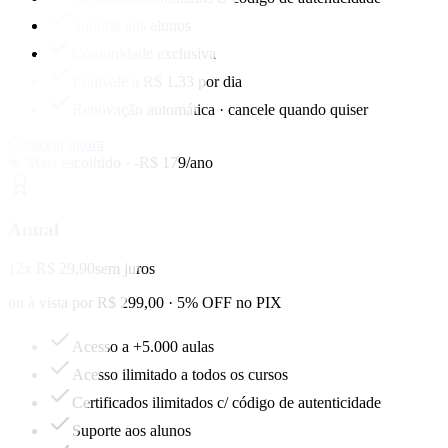
Suporte aos alunos
Comunidade exclusiva
Equivale a R$ 1,33 por dia
Renovação automática · cancele quando quiser
Começar agora
★ Mais escolhido · -R$ 179/ano
Anual
12x R$ 29,90
sem juros
ou à vista por R$ 299,00 · 5% OFF no PIX
Acesso a +5.000 aulas
Acesso ilimitado a todos os cursos
Certificados ilimitados c/ código de autenticidade
Suporte aos alunos