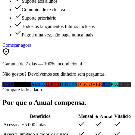
Suporte aos alunos
Comunidade exclusiva
Suporte prioritário
Todos os lançamentos futuros inclusos
Pagou uma vez, não paga nunca mais
Começar agora
Garantia de 7 dias — 100% incondicional
Não gostou? Devolvemos seu dinheiro sem perguntas.
VISA
MC
ELO
AMEX
HIPER
DINERS
DISCOVER
JCB
PIX
Boleto
Compare lado a lado
Por que
o Anual
compensa.
Benefícios
Mensal
Vitalício
★ Anual
Acesso a +5.000 aulas
Acesso ilimitado a todos os cursos