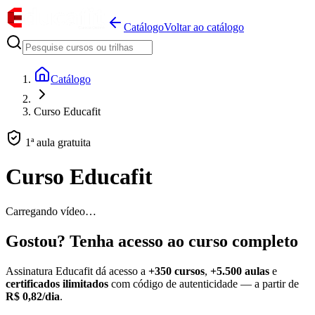
Catálogo
Voltar ao catálogo
Catálogo
Curso Educafit
1ª aula gratuita
Curso Educafit
Carregando vídeo…
Gostou? Tenha acesso ao curso completo
Assinatura Educafit dá acesso a
+350 cursos
,
+5.500 aulas
e
certificados ilimitados
com código de autenticidade — a partir de
R$ 0,82/dia
.