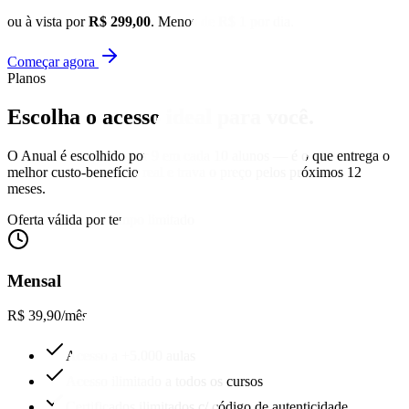
ou à vista por
R$ 299,00
. Menos de R$ 1 por dia.
Começar agora
Planos
Escolha o acesso
ideal para você.
O Anual é escolhido por 9 em cada 10 alunos — é o que entrega o
melhor custo-benefício real e trava o preço pelos próximos 12
meses.
Oferta válida por tempo limitado
Mensal
R$ 39,90
/mês
Acesso a +5.000 aulas
Acesso ilimitado a todos os cursos
Certificados ilimitados c/ código de autenticidade