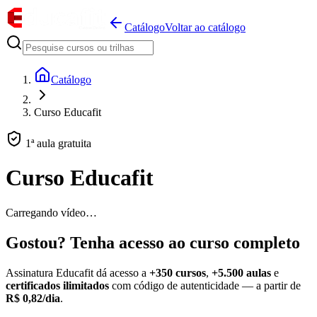
Catálogo
Voltar ao catálogo
Catálogo
Curso Educafit
1ª aula gratuita
Curso Educafit
Carregando vídeo…
Gostou? Tenha acesso ao curso completo
Assinatura Educafit dá acesso a
+350 cursos
,
+5.500 aulas
e
certificados ilimitados
com código de autenticidade — a partir de
R$ 0,82/dia
.