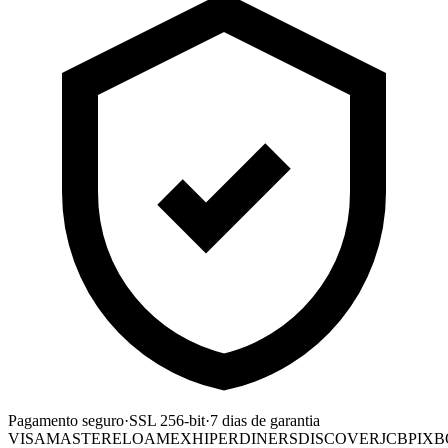
Pagamento seguro
·
SSL 256-bit
·
7 dias de garantia
VISA
MASTER
ELO
AMEX
HIPER
DINERS
DISCOVER
JCB
PIX
B