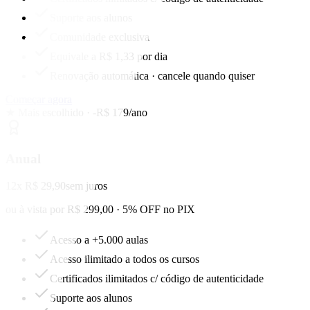
Suporte aos alunos
Comunidade exclusiva
Equivale a R$ 1,33 por dia
Renovação automática · cancele quando quiser
Começar agora
★ Mais escolhido · -R$ 179/ano
Anual
12x R$ 29,90
sem juros
ou à vista por R$ 299,00 · 5% OFF no PIX
Acesso a +5.000 aulas
Acesso ilimitado a todos os cursos
Certificados ilimitados c/ código de autenticidade
Suporte aos alunos