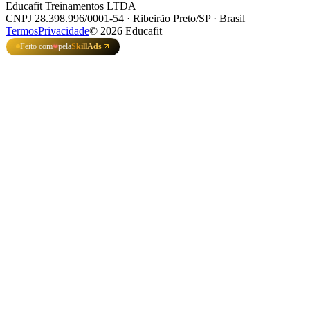
Educafit Treinamentos LTDA
CNPJ 28.398.996/0001-54 · Ribeirão Preto/SP · Brasil
Termos
Privacidade
©
2026
Educafit
Feito com
pela
SkillAds
❤