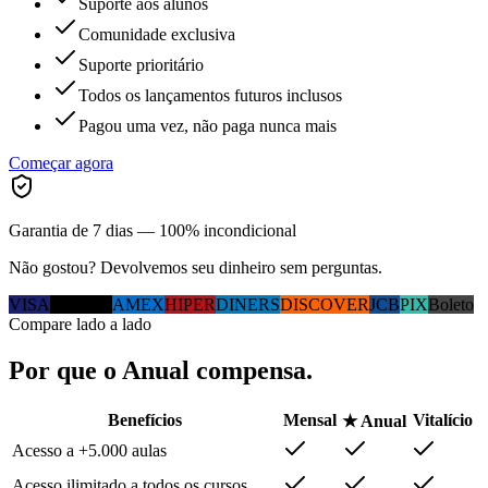
Suporte aos alunos
Comunidade exclusiva
Suporte prioritário
Todos os lançamentos futuros inclusos
Pagou uma vez, não paga nunca mais
Começar agora
Garantia de 7 dias — 100% incondicional
Não gostou? Devolvemos seu dinheiro sem perguntas.
VISA
MC
ELO
AMEX
HIPER
DINERS
DISCOVER
JCB
PIX
Boleto
Compare lado a lado
Por que
o Anual
compensa.
Benefícios
Mensal
Vitalício
★ Anual
Acesso a +5.000 aulas
Acesso ilimitado a todos os cursos