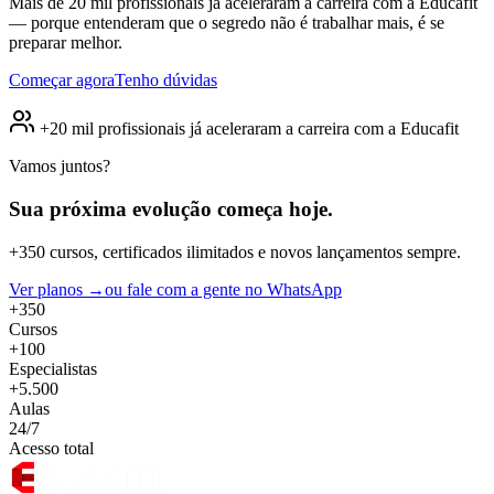
Mais de 20 mil profissionais já aceleraram a carreira com a Educafit
— porque entenderam que o segredo não é trabalhar mais, é se
preparar melhor.
Começar agora
Tenho dúvidas
+20 mil profissionais já aceleraram a carreira com a Educafit
Vamos juntos?
Sua próxima evolução
começa hoje.
+350 cursos, certificados ilimitados e novos lançamentos sempre.
Ver planos →
ou fale com a gente no WhatsApp
+350
Cursos
+100
Especialistas
+5.500
Aulas
24/7
Acesso total