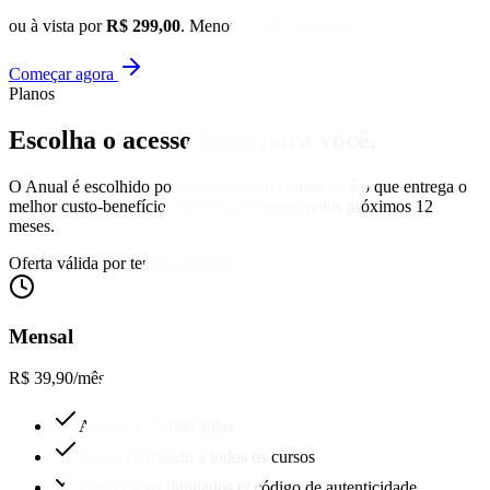
ou à vista por
R$ 299,00
. Menos de R$ 1 por dia.
Começar agora
Planos
Escolha o acesso
ideal para você.
O Anual é escolhido por 9 em cada 10 alunos — é o que entrega o
melhor custo-benefício real e trava o preço pelos próximos 12
meses.
Oferta válida por tempo limitado
Mensal
R$ 39,90
/mês
Acesso a +5.000 aulas
Acesso ilimitado a todos os cursos
Certificados ilimitados c/ código de autenticidade