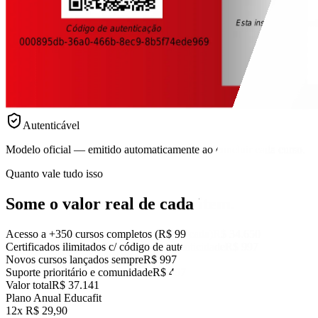
Autenticável
Modelo oficial — emitido automaticamente ao concluir cada curso.
Quanto vale tudo isso
Some o valor real
de cada item.
Acesso a +350 cursos completos (R$ 99 cada)
R$ 34.650
Certificados ilimitados c/ código de autenticidade
R$ 997
Novos cursos lançados sempre
R$ 997
Suporte prioritário e comunidade
R$ 497
Valor total
R$ 37.141
Plano Anual Educafit
12x R$ 29,90