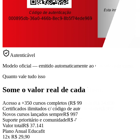
Autenticável
Modelo oficial — emitido automaticamente ao concluir cada curso.
Quanto vale tudo isso
Some o valor real
de cada item.
Acesso a +350 cursos completos (R$ 99 cada)
R$ 34.650
Certificados ilimitados c/ código de autenticidade
R$ 997
Novos cursos lançados sempre
R$ 997
Suporte prioritário e comunidade
R$ 497
Valor total
R$ 37.141
Plano Anual Educafit
12x R$ 29,90