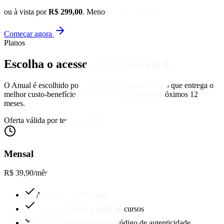
ou à vista por
R$ 299,00
. Menos de R$ 1 por dia.
Começar agora
Planos
Escolha o acesso
ideal para você.
O Anual é escolhido por 9 em cada 10 alunos — é o que entrega o
melhor custo-benefício real e trava o preço pelos próximos 12
meses.
Oferta válida por tempo limitado
Mensal
R$ 39,90
/mês
Acesso a +5.000 aulas
Acesso ilimitado a todos os cursos
Certificados ilimitados c/ código de autenticidade