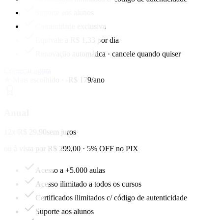
Suporte aos alunos
Comunidade exclusiva
Equivale a R$ 1,33 por dia
Renovação automática · cancele quando quiser
Começar agora
★ Mais escolhido · -R$ 179/ano
Anual
12x R$ 29,90
sem juros
ou à vista por R$ 299,00 · 5% OFF no PIX
Acesso a +5.000 aulas
Acesso ilimitado a todos os cursos
Certificados ilimitados c/ código de autenticidade
Suporte aos alunos