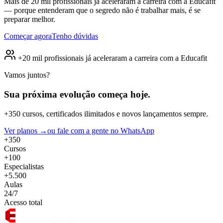
Mais de 20 mil profissionais já aceleraram a carreira com a Educafit
— porque entenderam que o segredo não é trabalhar mais, é se
preparar melhor.
Começar agora
Tenho dúvidas
+20 mil profissionais já aceleraram a carreira com a Educafit
Vamos juntos?
Sua próxima evolução
começa hoje.
+350 cursos, certificados ilimitados e novos lançamentos sempre.
Ver planos →
ou fale com a gente no WhatsApp
+350
Cursos
+100
Especialistas
+5.500
Aulas
24/7
Acesso total