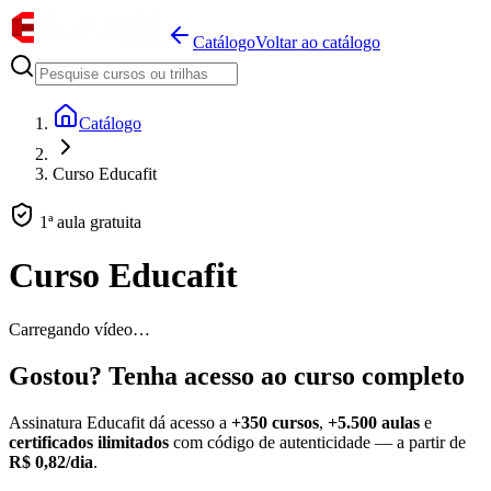
Catálogo
Voltar ao catálogo
Catálogo
Curso Educafit
1ª aula gratuita
Curso Educafit
Carregando vídeo…
Gostou? Tenha acesso ao curso completo
Assinatura Educafit dá acesso a
+350 cursos
,
+5.500 aulas
e
certificados ilimitados
com código de autenticidade — a partir de
R$ 0,82/dia
.