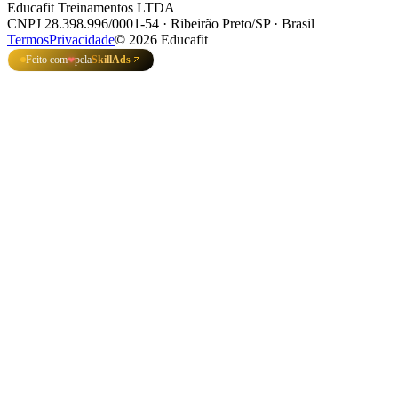
Educafit Treinamentos LTDA
CNPJ 28.398.996/0001-54 · Ribeirão Preto/SP · Brasil
Termos
Privacidade
©
2026
Educafit
Feito com
pela
SkillAds
❤