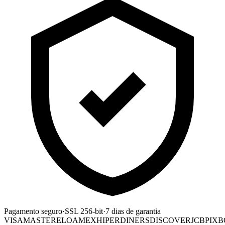
Pagamento seguro
·
SSL 256-bit
·
7 dias de garantia
VISA
MASTER
ELO
AMEX
HIPER
DINERS
DISCOVER
JCB
PIX
B