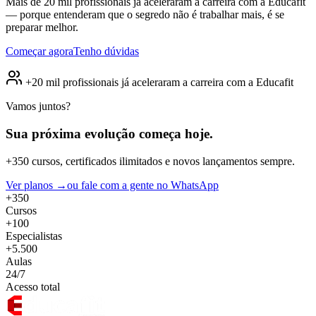
Mais de 20 mil profissionais já aceleraram a carreira com a Educafit
— porque entenderam que o segredo não é trabalhar mais, é se
preparar melhor.
Começar agora
Tenho dúvidas
+20 mil profissionais já aceleraram a carreira com a Educafit
Vamos juntos?
Sua próxima evolução
começa hoje.
+350 cursos, certificados ilimitados e novos lançamentos sempre.
Ver planos →
ou fale com a gente no WhatsApp
+350
Cursos
+100
Especialistas
+5.500
Aulas
24/7
Acesso total