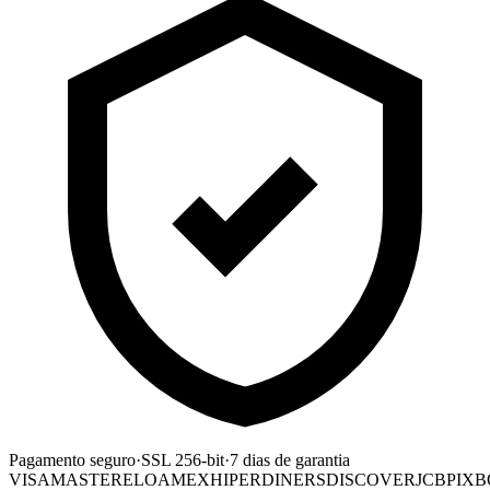
Pagamento seguro
·
SSL 256-bit
·
7 dias de garantia
VISA
MASTER
ELO
AMEX
HIPER
DINERS
DISCOVER
JCB
PIX
B