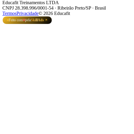
Educafit Treinamentos LTDA
CNPJ 28.398.996/0001-54 · Ribeirão Preto/SP · Brasil
Termos
Privacidade
©
2026
Educafit
Feito com
pela
SkillAds
❤