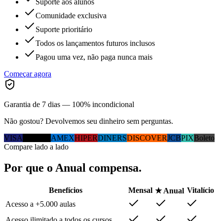
Suporte aos alunos
Comunidade exclusiva
Suporte prioritário
Todos os lançamentos futuros inclusos
Pagou uma vez, não paga nunca mais
Começar agora
Garantia de 7 dias — 100% incondicional
Não gostou? Devolvemos seu dinheiro sem perguntas.
VISA
MC
ELO
AMEX
HIPER
DINERS
DISCOVER
JCB
PIX
Boleto
Compare lado a lado
Por que
o Anual
compensa.
Benefícios
Mensal
Vitalício
★ Anual
Acesso a +5.000 aulas
Acesso ilimitado a todos os cursos