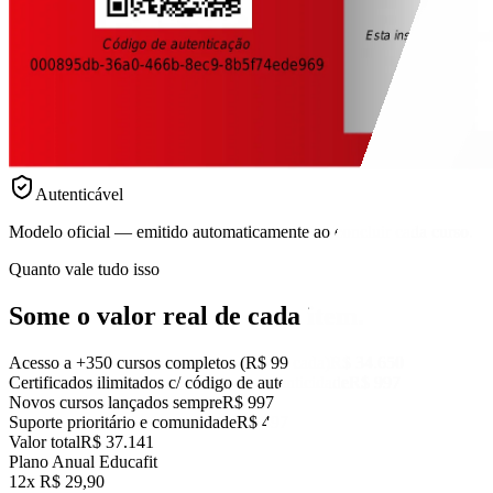
Autenticável
Modelo oficial — emitido automaticamente ao concluir cada curso.
Quanto vale tudo isso
Some o valor real
de cada item.
Acesso a +350 cursos completos (R$ 99 cada)
R$ 34.650
Certificados ilimitados c/ código de autenticidade
R$ 997
Novos cursos lançados sempre
R$ 997
Suporte prioritário e comunidade
R$ 497
Valor total
R$ 37.141
Plano Anual Educafit
12x R$ 29,90