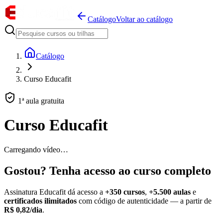
Catálogo
Voltar ao catálogo
Catálogo
Curso Educafit
1ª aula gratuita
Curso Educafit
Carregando vídeo…
Gostou? Tenha acesso ao curso completo
Assinatura Educafit dá acesso a
+350 cursos
,
+5.500 aulas
e
certificados ilimitados
com código de autenticidade — a partir de
R$ 0,82/dia
.