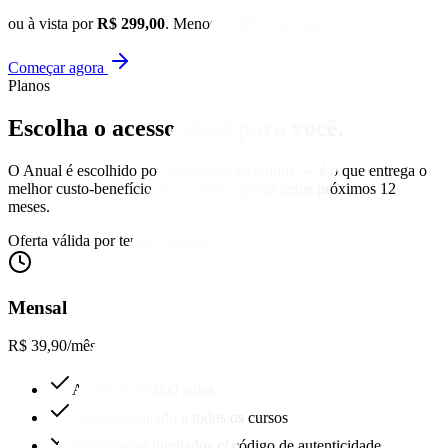
ou à vista por
R$ 299,00
. Menos de R$ 1 por dia.
Começar agora
Planos
Escolha o acesso
ideal para você.
O Anual é escolhido por 9 em cada 10 alunos — é o que entrega o
melhor custo-benefício real e trava o preço pelos próximos 12
meses.
Oferta válida por tempo limitado
Mensal
R$ 39,90
/mês
Acesso a +5.000 aulas
Acesso ilimitado a todos os cursos
Certificados ilimitados c/ código de autenticidade