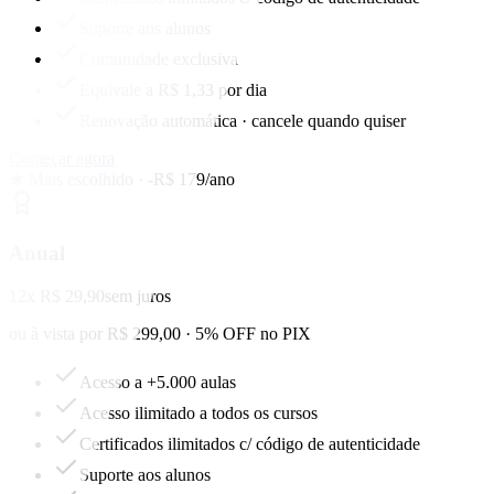
Suporte aos alunos
Comunidade exclusiva
Equivale a R$ 1,33 por dia
Renovação automática · cancele quando quiser
Começar agora
★ Mais escolhido · -R$ 179/ano
Anual
12x R$ 29,90
sem juros
ou à vista por R$ 299,00 · 5% OFF no PIX
Acesso a +5.000 aulas
Acesso ilimitado a todos os cursos
Certificados ilimitados c/ código de autenticidade
Suporte aos alunos