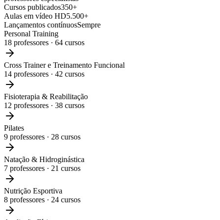
Cursos publicados
350+
Aulas em vídeo HD
5.500+
Lançamentos contínuos
Sempre
Personal Training
18
professores ·
64
cursos
Cross Trainer e Treinamento Funcional
14
professores ·
42
cursos
Fisioterapia & Reabilitação
12
professores ·
38
cursos
Pilates
9
professores ·
28
cursos
Natação & Hidroginástica
7
professores ·
21
cursos
Nutrição Esportiva
8
professores ·
24
cursos