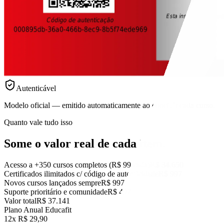
Autenticável
Modelo oficial — emitido automaticamente ao concluir cada curso.
Quanto vale tudo isso
Some o valor real
de cada item.
Acesso a +350 cursos completos (R$ 99 cada)
R$ 34.650
Certificados ilimitados c/ código de autenticidade
R$ 997
Novos cursos lançados sempre
R$ 997
Suporte prioritário e comunidade
R$ 497
Valor total
R$ 37.141
Plano Anual Educafit
12x R$ 29,90