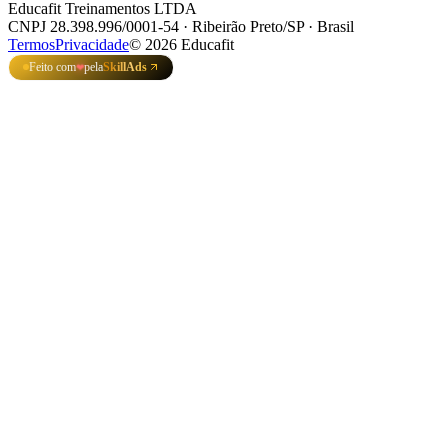
Educafit Treinamentos LTDA
CNPJ 28.398.996/0001-54 · Ribeirão Preto/SP · Brasil
Termos
Privacidade
©
2026
Educafit
Feito com
pela
SkillAds
❤