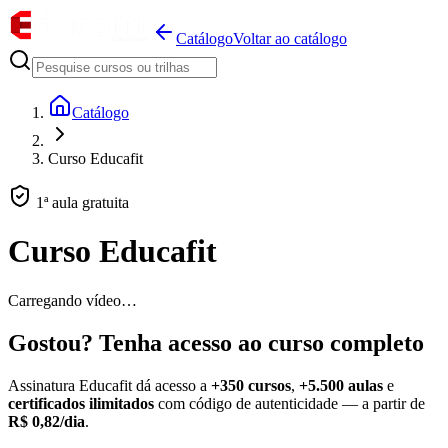
Catálogo
Voltar ao catálogo
Catálogo
Curso Educafit
1ª aula gratuita
Curso Educafit
Carregando vídeo…
Gostou? Tenha acesso ao curso completo
Assinatura Educafit dá acesso a
+350 cursos
,
+5.500 aulas
e
certificados ilimitados
com código de autenticidade — a partir de
R$ 0,82/dia
.