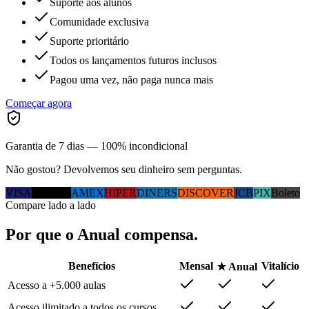
Suporte aos alunos
Comunidade exclusiva
Suporte prioritário
Todos os lançamentos futuros inclusos
Pagou uma vez, não paga nunca mais
Começar agora
Garantia de 7 dias — 100% incondicional
Não gostou? Devolvemos seu dinheiro sem perguntas.
VISA
MC
ELO
AMEX
HIPER
DINERS
DISCOVER
JCB
PIX
Boleto
Compare lado a lado
Por que
o Anual
compensa.
Benefícios
Mensal
Vitalício
★ Anual
Acesso a +5.000 aulas
Acesso ilimitado a todos os cursos