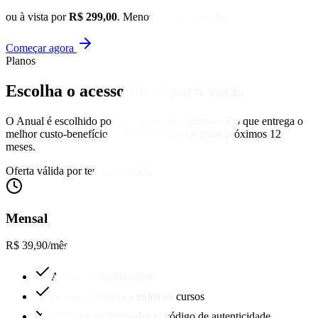
ou à vista por
R$ 299,00
. Menos de R$ 1 por dia.
Começar agora
Planos
Escolha o acesso
ideal para você.
O Anual é escolhido por 9 em cada 10 alunos — é o que entrega o
melhor custo-benefício real e trava o preço pelos próximos 12
meses.
Oferta válida por tempo limitado
Mensal
R$ 39,90
/mês
Acesso a +5.000 aulas
Acesso ilimitado a todos os cursos
Certificados ilimitados c/ código de autenticidade