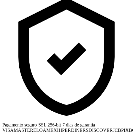
Pagamento seguro
·
SSL 256-bit
·
7 dias de garantia
VISA
MASTER
ELO
AMEX
HIPER
DINERS
DISCOVER
JCB
PIX
B