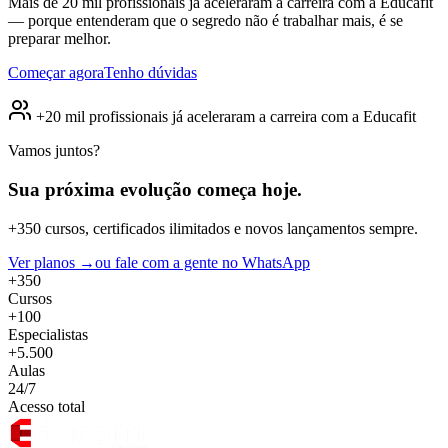
Mais de 20 mil profissionais já aceleraram a carreira com a Educafit
— porque entenderam que o segredo não é trabalhar mais, é se
preparar melhor.
Começar agora
Tenho dúvidas
+20 mil profissionais já aceleraram a carreira com a Educafit
Vamos juntos?
Sua próxima evolução
começa hoje.
+350 cursos, certificados ilimitados e novos lançamentos sempre.
Ver planos →
ou fale com a gente no WhatsApp
+350
Cursos
+100
Especialistas
+5.500
Aulas
24/7
Acesso total