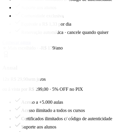
Suporte aos alunos
Comunidade exclusiva
Equivale a R$ 1,33 por dia
Renovação automática · cancele quando quiser
Começar agora
★ Mais escolhido · -R$ 179/ano
Anual
12x R$ 29,90
sem juros
ou à vista por R$ 299,00 · 5% OFF no PIX
Acesso a +5.000 aulas
Acesso ilimitado a todos os cursos
Certificados ilimitados c/ código de autenticidade
Suporte aos alunos