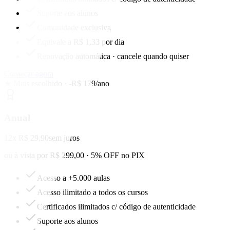
Suporte aos alunos
Comunidade exclusiva
Equivale a R$ 1,33 por dia
Renovação automática · cancele quando quiser
Começar agora
★ Mais escolhido · -R$ 179/ano
Anual
12x R$ 29,90
sem juros
ou à vista por R$ 299,00 · 5% OFF no PIX
Acesso a +5.000 aulas
Acesso ilimitado a todos os cursos
Certificados ilimitados c/ código de autenticidade
Suporte aos alunos