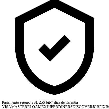
Pagamento seguro
·
SSL 256-bit
·
7 dias de garantia
VISA
MASTER
ELO
AMEX
HIPER
DINERS
DISCOVER
JCB
PIX
B