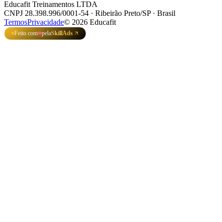
Educafit Treinamentos LTDA
CNPJ 28.398.996/0001-54 · Ribeirão Preto/SP · Brasil
Termos
Privacidade
©
2026
Educafit
Feito com
pela
SkillAds
❤