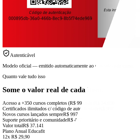
Autenticável
Modelo oficial — emitido automaticamente ao concluir cada curso.
Quanto vale tudo isso
Some o valor real
de cada item.
Acesso a +350 cursos completos (R$ 99 cada)
R$ 34.650
Certificados ilimitados c/ código de autenticidade
R$ 997
Novos cursos lançados sempre
R$ 997
Suporte prioritário e comunidade
R$ 497
Valor total
R$ 37.141
Plano Anual Educafit
12x R$ 29,90