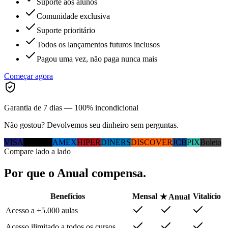
Suporte aos alunos
Comunidade exclusiva
Suporte prioritário
Todos os lançamentos futuros inclusos
Pagou uma vez, não paga nunca mais
Começar agora
Garantia de 7 dias — 100% incondicional
Não gostou? Devolvemos seu dinheiro sem perguntas.
VISA
MC
ELO
AMEX
HIPER
DINERS
DISCOVER
JCB
PIX
Boleto
Compare lado a lado
Por que
o Anual
compensa.
Benefícios
Mensal
Vitalício
★ Anual
Acesso a +5.000 aulas
Acesso ilimitado a todos os cursos