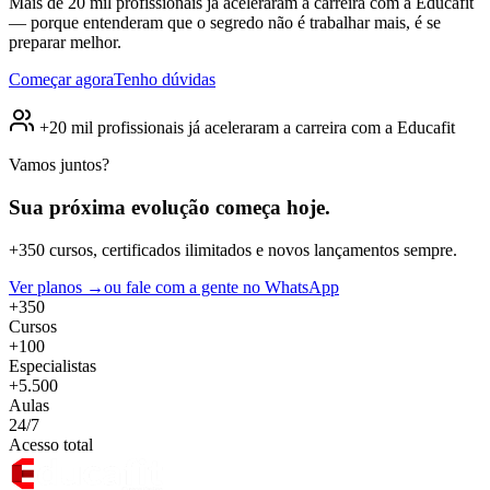
Mais de 20 mil profissionais já aceleraram a carreira com a Educafit
— porque entenderam que o segredo não é trabalhar mais, é se
preparar melhor.
Começar agora
Tenho dúvidas
+20 mil profissionais já aceleraram a carreira com a Educafit
Vamos juntos?
Sua próxima evolução
começa hoje.
+350 cursos, certificados ilimitados e novos lançamentos sempre.
Ver planos →
ou fale com a gente no WhatsApp
+350
Cursos
+100
Especialistas
+5.500
Aulas
24/7
Acesso total