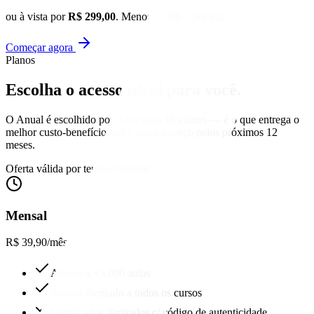
ou à vista por
R$ 299,00
. Menos de R$ 1 por dia.
Começar agora
Planos
Escolha o acesso
ideal para você.
O Anual é escolhido por 9 em cada 10 alunos — é o que entrega o
melhor custo-benefício real e trava o preço pelos próximos 12
meses.
Oferta válida por tempo limitado
Mensal
R$ 39,90
/mês
Acesso a +5.000 aulas
Acesso ilimitado a todos os cursos
Certificados ilimitados c/ código de autenticidade