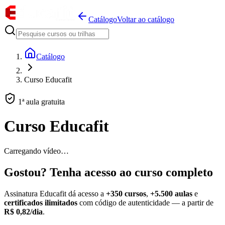
Catálogo
Voltar ao catálogo
Catálogo
Curso Educafit
1ª aula gratuita
Curso Educafit
Carregando vídeo…
Gostou? Tenha acesso ao curso completo
Assinatura Educafit dá acesso a
+350 cursos
,
+5.500 aulas
e
certificados ilimitados
com código de autenticidade — a partir de
R$ 0,82/dia
.