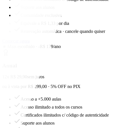
Suporte aos alunos
Comunidade exclusiva
Equivale a R$ 1,33 por dia
Renovação automática · cancele quando quiser
Começar agora
★ Mais escolhido · -R$ 179/ano
Anual
12x R$ 29,90
sem juros
ou à vista por R$ 299,00 · 5% OFF no PIX
Acesso a +5.000 aulas
Acesso ilimitado a todos os cursos
Certificados ilimitados c/ código de autenticidade
Suporte aos alunos