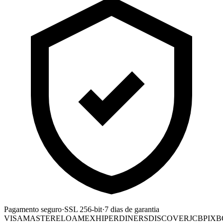
Pagamento seguro
·
SSL 256-bit
·
7 dias de garantia
VISA
MASTER
ELO
AMEX
HIPER
DINERS
DISCOVER
JCB
PIX
B