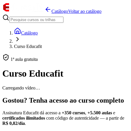
Catálogo
Voltar ao catálogo
Catálogo
Curso Educafit
1ª aula gratuita
Curso Educafit
Carregando vídeo…
Gostou? Tenha acesso ao curso completo
Assinatura Educafit dá acesso a
+350 cursos
,
+5.500 aulas
e
certificados ilimitados
com código de autenticidade — a partir de
R$ 0,82/dia
.