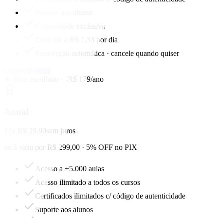
Suporte aos alunos
Comunidade exclusiva
Equivale a R$ 1,33 por dia
Renovação automática · cancele quando quiser
Começar agora
★ Mais escolhido · -R$ 179/ano
Anual
12x R$ 29,90
sem juros
ou à vista por R$ 299,00 · 5% OFF no PIX
Acesso a +5.000 aulas
Acesso ilimitado a todos os cursos
Certificados ilimitados c/ código de autenticidade
Suporte aos alunos