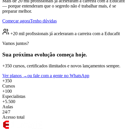
Mais de 20 mil profissionais já aceleraram a carreira com a Educafit
— porque entenderam que o segredo não é trabalhar mais, é se
preparar melhor.
Começar agora
Tenho dúvidas
+20 mil profissionais já aceleraram a carreira com a Educafit
Vamos juntos?
Sua próxima evolução
começa hoje.
+350 cursos, certificados ilimitados e novos lançamentos sempre.
Ver planos →
ou fale com a gente no WhatsApp
+350
Cursos
+100
Especialistas
+5.500
Aulas
24/7
Acesso total