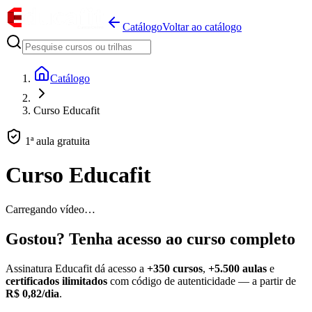
Catálogo
Voltar ao catálogo
Catálogo
Curso Educafit
1ª aula gratuita
Curso Educafit
Carregando vídeo…
Gostou? Tenha acesso ao curso completo
Assinatura Educafit dá acesso a
+350 cursos
,
+5.500 aulas
e
certificados ilimitados
com código de autenticidade — a partir de
R$ 0,82/dia
.