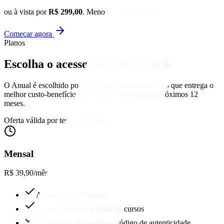
ou à vista por
R$ 299,00
. Menos de R$ 1 por dia.
Começar agora
Planos
Escolha o acesso
ideal para você.
O Anual é escolhido por 9 em cada 10 alunos — é o que entrega o
melhor custo-benefício real e trava o preço pelos próximos 12
meses.
Oferta válida por tempo limitado
Mensal
R$ 39,90
/mês
Acesso a +5.000 aulas
Acesso ilimitado a todos os cursos
Certificados ilimitados c/ código de autenticidade