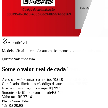
Autenticável
Modelo oficial — emitido automaticamente ao concluir cada curso.
Quanto vale tudo isso
Some o valor real
de cada item.
Acesso a +350 cursos completos (R$ 99 cada)
R$ 34.650
Certificados ilimitados c/ código de autenticidade
R$ 997
Novos cursos lançados sempre
R$ 997
Suporte prioritário e comunidade
R$ 497
Valor total
R$ 37.141
Plano Anual Educafit
12x R$ 29,90