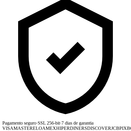
Pagamento seguro
·
SSL 256-bit
·
7 dias de garantia
VISA
MASTER
ELO
AMEX
HIPER
DINERS
DISCOVER
JCB
PIX
B