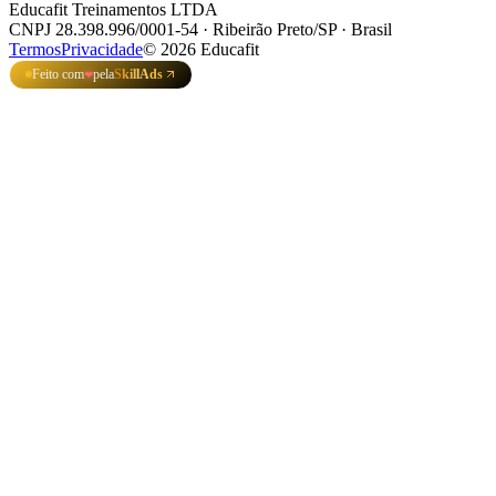
Educafit Treinamentos LTDA
CNPJ 28.398.996/0001-54 · Ribeirão Preto/SP · Brasil
Termos
Privacidade
©
2026
Educafit
Feito com
pela
SkillAds
❤