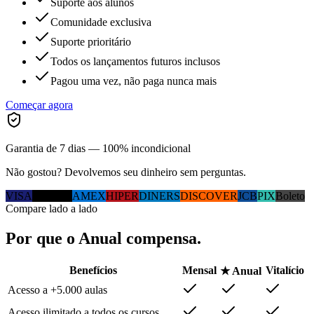
Suporte aos alunos
Comunidade exclusiva
Suporte prioritário
Todos os lançamentos futuros inclusos
Pagou uma vez, não paga nunca mais
Começar agora
Garantia de 7 dias — 100% incondicional
Não gostou? Devolvemos seu dinheiro sem perguntas.
VISA
MC
ELO
AMEX
HIPER
DINERS
DISCOVER
JCB
PIX
Boleto
Compare lado a lado
Por que
o Anual
compensa.
Benefícios
Mensal
Vitalício
★ Anual
Acesso a +5.000 aulas
Acesso ilimitado a todos os cursos