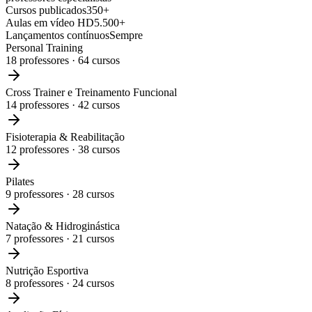
Cursos publicados
350+
Aulas em vídeo HD
5.500+
Lançamentos contínuos
Sempre
Personal Training
18
professores ·
64
cursos
Cross Trainer e Treinamento Funcional
14
professores ·
42
cursos
Fisioterapia & Reabilitação
12
professores ·
38
cursos
Pilates
9
professores ·
28
cursos
Natação & Hidroginástica
7
professores ·
21
cursos
Nutrição Esportiva
8
professores ·
24
cursos