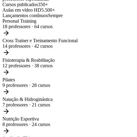
Cursos publicados
350+
Aulas em vídeo HD
5.500+
Lançamentos contínuos
Sempre
Personal Training
18
professores ·
64
cursos
Cross Trainer e Treinamento Funcional
14
professores ·
42
cursos
Fisioterapia & Reabilitação
12
professores ·
38
cursos
Pilates
9
professores ·
28
cursos
Natação & Hidroginástica
7
professores ·
21
cursos
Nutrição Esportiva
8
professores ·
24
cursos