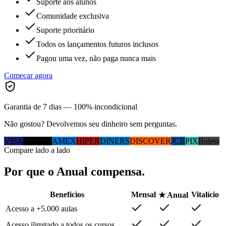
Suporte aos alunos
Comunidade exclusiva
Suporte prioritário
Todos os lançamentos futuros inclusos
Pagou uma vez, não paga nunca mais
Começar agora
Garantia de 7 dias — 100% incondicional
Não gostou? Devolvemos seu dinheiro sem perguntas.
VISA
MC
ELO
AMEX
HIPER
DINERS
DISCOVER
JCB
PIX
Boleto
Compare lado a lado
Por que
o Anual
compensa.
Benefícios
Mensal
Vitalício
★ Anual
Acesso a +5.000 aulas
Acesso ilimitado a todos os cursos