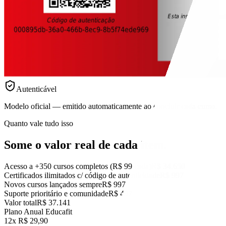
Autenticável
Modelo oficial — emitido automaticamente ao concluir cada curso.
Quanto vale tudo isso
Some o valor real
de cada item.
Acesso a +350 cursos completos (R$ 99 cada)
R$ 34.650
Certificados ilimitados c/ código de autenticidade
R$ 997
Novos cursos lançados sempre
R$ 997
Suporte prioritário e comunidade
R$ 497
Valor total
R$ 37.141
Plano Anual Educafit
12x R$ 29,90