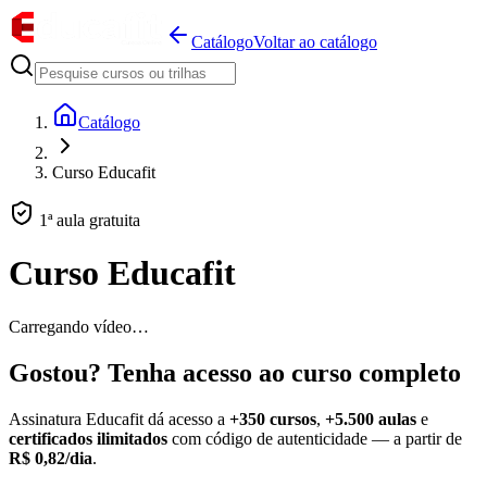
Catálogo
Voltar ao catálogo
Catálogo
Curso Educafit
1ª aula gratuita
Curso Educafit
Carregando vídeo…
Gostou? Tenha acesso ao curso completo
Assinatura Educafit dá acesso a
+350 cursos
,
+5.500 aulas
e
certificados ilimitados
com código de autenticidade — a partir de
R$ 0,82/dia
.