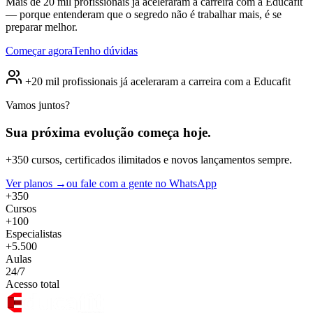
Mais de 20 mil profissionais já aceleraram a carreira com a Educafit
— porque entenderam que o segredo não é trabalhar mais, é se
preparar melhor.
Começar agora
Tenho dúvidas
+20 mil profissionais já aceleraram a carreira com a Educafit
Vamos juntos?
Sua próxima evolução
começa hoje.
+350 cursos, certificados ilimitados e novos lançamentos sempre.
Ver planos →
ou fale com a gente no WhatsApp
+350
Cursos
+100
Especialistas
+5.500
Aulas
24/7
Acesso total