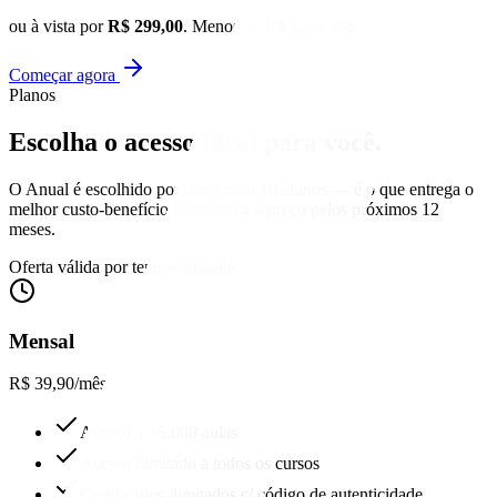
ou à vista por
R$ 299,00
. Menos de R$ 1 por dia.
Começar agora
Planos
Escolha o acesso
ideal para você.
O Anual é escolhido por 9 em cada 10 alunos — é o que entrega o
melhor custo-benefício real e trava o preço pelos próximos 12
meses.
Oferta válida por tempo limitado
Mensal
R$ 39,90
/mês
Acesso a +5.000 aulas
Acesso ilimitado a todos os cursos
Certificados ilimitados c/ código de autenticidade