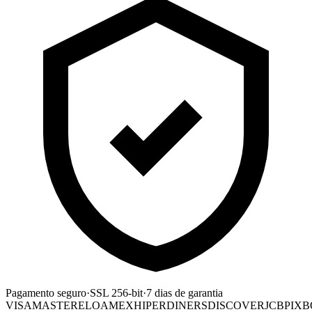
Pagamento seguro
·
SSL 256-bit
·
7 dias de garantia
VISA
MASTER
ELO
AMEX
HIPER
DINERS
DISCOVER
JCB
PIX
B