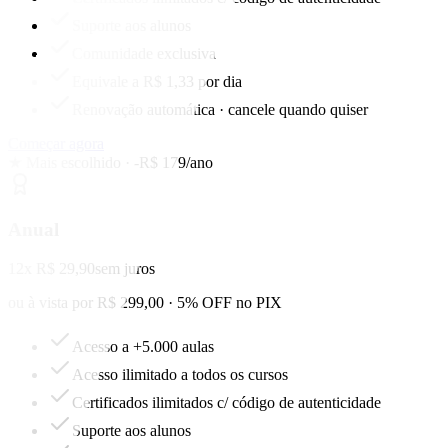
Suporte aos alunos
Comunidade exclusiva
Equivale a R$ 1,33 por dia
Renovação automática · cancele quando quiser
Começar agora
★ Mais escolhido · -R$ 179/ano
Anual
12x R$ 29,90
sem juros
ou à vista por R$ 299,00 · 5% OFF no PIX
Acesso a +5.000 aulas
Acesso ilimitado a todos os cursos
Certificados ilimitados c/ código de autenticidade
Suporte aos alunos