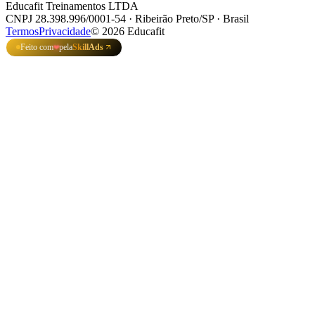
Educafit Treinamentos LTDA
CNPJ 28.398.996/0001-54 · Ribeirão Preto/SP · Brasil
Termos
Privacidade
©
2026
Educafit
Feito com
pela
SkillAds
❤