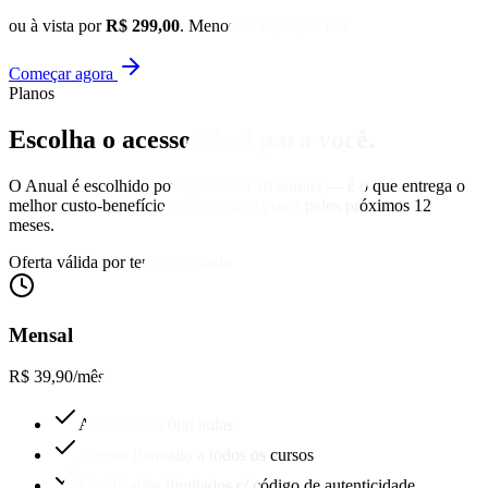
ou à vista por
R$ 299,00
. Menos de R$ 1 por dia.
Começar agora
Planos
Escolha o acesso
ideal para você.
O Anual é escolhido por 9 em cada 10 alunos — é o que entrega o
melhor custo-benefício real e trava o preço pelos próximos 12
meses.
Oferta válida por tempo limitado
Mensal
R$ 39,90
/mês
Acesso a +5.000 aulas
Acesso ilimitado a todos os cursos
Certificados ilimitados c/ código de autenticidade