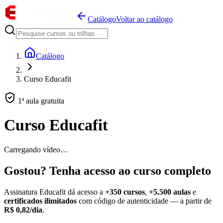
Catálogo
Voltar ao catálogo
Catálogo
Curso Educafit
1ª aula gratuita
Curso Educafit
Carregando vídeo…
Gostou? Tenha acesso ao curso completo
Assinatura Educafit dá acesso a
+350 cursos
,
+5.500 aulas
e
certificados ilimitados
com código de autenticidade — a partir de
R$ 0,82/dia
.