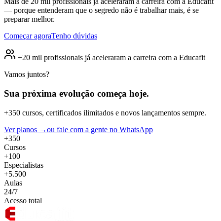
Mais de 20 mil profissionais já aceleraram a carreira com a Educafit
— porque entenderam que o segredo não é trabalhar mais, é se
preparar melhor.
Começar agora
Tenho dúvidas
+20 mil profissionais já aceleraram a carreira com a Educafit
Vamos juntos?
Sua próxima evolução
começa hoje.
+350 cursos, certificados ilimitados e novos lançamentos sempre.
Ver planos →
ou fale com a gente no WhatsApp
+350
Cursos
+100
Especialistas
+5.500
Aulas
24/7
Acesso total