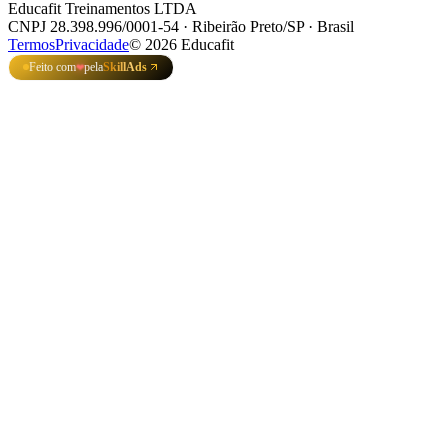
Educafit Treinamentos LTDA
CNPJ 28.398.996/0001-54 · Ribeirão Preto/SP · Brasil
Termos
Privacidade
©
2026
Educafit
Feito com
pela
SkillAds
❤