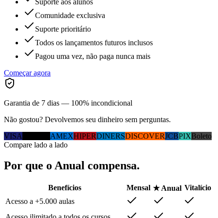
Suporte aos alunos
Comunidade exclusiva
Suporte prioritário
Todos os lançamentos futuros inclusos
Pagou uma vez, não paga nunca mais
Começar agora
Garantia de 7 dias — 100% incondicional
Não gostou? Devolvemos seu dinheiro sem perguntas.
VISA
MC
ELO
AMEX
HIPER
DINERS
DISCOVER
JCB
PIX
Boleto
Compare lado a lado
Por que
o Anual
compensa.
Benefícios
Mensal
Vitalício
★ Anual
Acesso a +5.000 aulas
Acesso ilimitado a todos os cursos