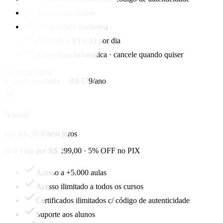
Suporte aos alunos
Comunidade exclusiva
Equivale a R$ 1,33 por dia
Renovação automática · cancele quando quiser
Começar agora
★ Mais escolhido · -R$ 179/ano
Anual
12x R$ 29,90
sem juros
ou à vista por R$ 299,00 · 5% OFF no PIX
Acesso a +5.000 aulas
Acesso ilimitado a todos os cursos
Certificados ilimitados c/ código de autenticidade
Suporte aos alunos