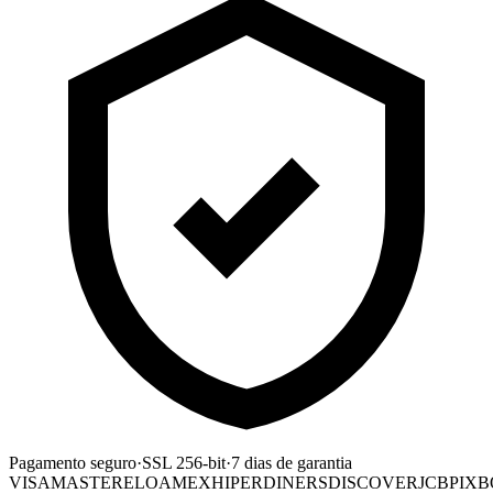
Pagamento seguro
·
SSL 256-bit
·
7 dias de garantia
VISA
MASTER
ELO
AMEX
HIPER
DINERS
DISCOVER
JCB
PIX
B