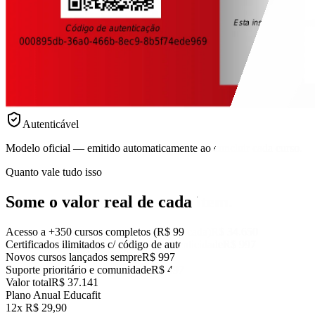
Autenticável
Modelo oficial — emitido automaticamente ao concluir cada curso.
Quanto vale tudo isso
Some o valor real
de cada item.
Acesso a +350 cursos completos (R$ 99 cada)
R$ 34.650
Certificados ilimitados c/ código de autenticidade
R$ 997
Novos cursos lançados sempre
R$ 997
Suporte prioritário e comunidade
R$ 497
Valor total
R$ 37.141
Plano Anual Educafit
12x R$ 29,90