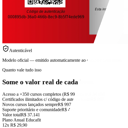
Autenticável
Modelo oficial — emitido automaticamente ao concluir cada curso.
Quanto vale tudo isso
Some o valor real
de cada item.
Acesso a +350 cursos completos (R$ 99 cada)
R$ 34.650
Certificados ilimitados c/ código de autenticidade
R$ 997
Novos cursos lançados sempre
R$ 997
Suporte prioritário e comunidade
R$ 497
Valor total
R$ 37.141
Plano Anual Educafit
12x R$ 29,90