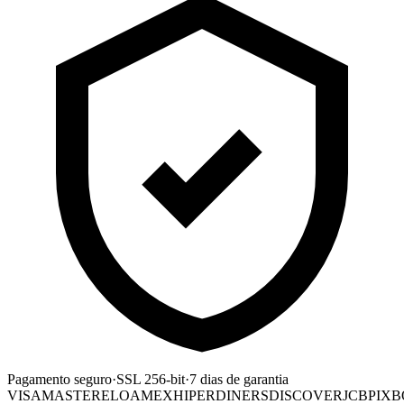
Pagamento seguro
·
SSL 256-bit
·
7 dias de garantia
VISA
MASTER
ELO
AMEX
HIPER
DINERS
DISCOVER
JCB
PIX
B