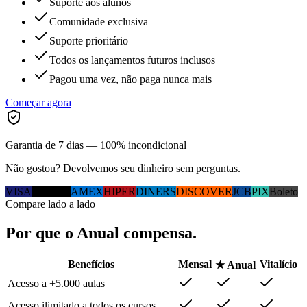
Suporte aos alunos
Comunidade exclusiva
Suporte prioritário
Todos os lançamentos futuros inclusos
Pagou uma vez, não paga nunca mais
Começar agora
Garantia de 7 dias — 100% incondicional
Não gostou? Devolvemos seu dinheiro sem perguntas.
VISA
MC
ELO
AMEX
HIPER
DINERS
DISCOVER
JCB
PIX
Boleto
Compare lado a lado
Por que
o Anual
compensa.
Benefícios
Mensal
Vitalício
★ Anual
Acesso a +5.000 aulas
Acesso ilimitado a todos os cursos