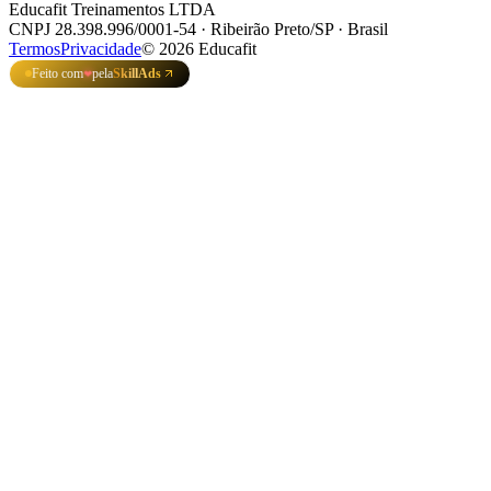
Educafit Treinamentos LTDA
CNPJ 28.398.996/0001-54 · Ribeirão Preto/SP · Brasil
Termos
Privacidade
©
2026
Educafit
Feito com
pela
SkillAds
❤