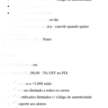
Suporte aos alunos
Comunidade exclusiva
Equivale a R$ 1,33 por dia
Renovação automática · cancele quando quiser
Começar agora
★ Mais escolhido · -R$ 179/ano
Anual
12x R$ 29,90
sem juros
ou à vista por R$ 299,00 · 5% OFF no PIX
Acesso a +5.000 aulas
Acesso ilimitado a todos os cursos
Certificados ilimitados c/ código de autenticidade
Suporte aos alunos