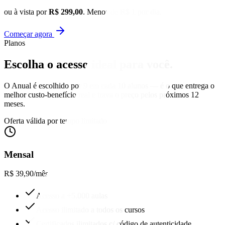
ou à vista por
R$ 299,00
. Menos de R$ 1 por dia.
Começar agora
Planos
Escolha o acesso
ideal para você.
O Anual é escolhido por 9 em cada 10 alunos — é o que entrega o
melhor custo-benefício real e trava o preço pelos próximos 12
meses.
Oferta válida por tempo limitado
Mensal
R$ 39,90
/mês
Acesso a +5.000 aulas
Acesso ilimitado a todos os cursos
Certificados ilimitados c/ código de autenticidade