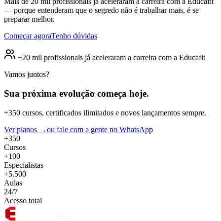
Mais de 20 mil profissionais já aceleraram a carreira com a Educafit
— porque entenderam que o segredo não é trabalhar mais, é se
preparar melhor.
Começar agora
Tenho dúvidas
+20 mil profissionais já aceleraram a carreira com a Educafit
Vamos juntos?
Sua próxima evolução
começa hoje.
+350 cursos, certificados ilimitados e novos lançamentos sempre.
Ver planos →
ou fale com a gente no WhatsApp
+350
Cursos
+100
Especialistas
+5.500
Aulas
24/7
Acesso total