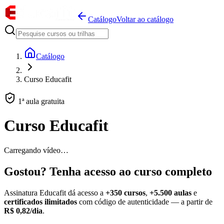
Catálogo
Voltar ao catálogo
Catálogo
Curso Educafit
1ª aula gratuita
Curso Educafit
Carregando vídeo…
Gostou? Tenha acesso ao curso completo
Assinatura Educafit dá acesso a
+350 cursos
,
+5.500 aulas
e
certificados ilimitados
com código de autenticidade — a partir de
R$ 0,82/dia
.