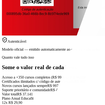
Autenticável
Modelo oficial — emitido automaticamente ao concluir cada curso.
Quanto vale tudo isso
Some o valor real
de cada item.
Acesso a +350 cursos completos (R$ 99 cada)
R$ 34.650
Certificados ilimitados c/ código de autenticidade
R$ 997
Novos cursos lançados sempre
R$ 997
Suporte prioritário e comunidade
R$ 497
Valor total
R$ 37.141
Plano Anual Educafit
12x R$ 29,90