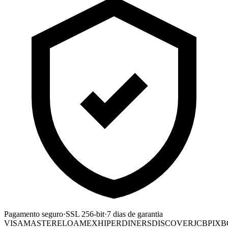
Pagamento seguro
·
SSL 256-bit
·
7 dias de garantia
VISA
MASTER
ELO
AMEX
HIPER
DINERS
DISCOVER
JCB
PIX
B