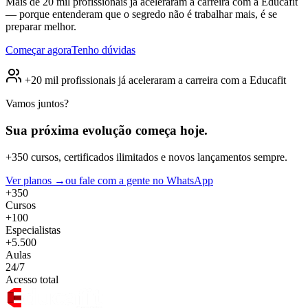
Mais de 20 mil profissionais já aceleraram a carreira com a Educafit
— porque entenderam que o segredo não é trabalhar mais, é se
preparar melhor.
Começar agora
Tenho dúvidas
+20 mil profissionais já aceleraram a carreira com a Educafit
Vamos juntos?
Sua próxima evolução
começa hoje.
+350 cursos, certificados ilimitados e novos lançamentos sempre.
Ver planos →
ou fale com a gente no WhatsApp
+350
Cursos
+100
Especialistas
+5.500
Aulas
24/7
Acesso total