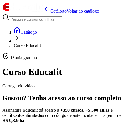
Catálogo
Voltar ao catálogo
Catálogo
Curso Educafit
1ª aula gratuita
Curso Educafit
Carregando vídeo…
Gostou? Tenha acesso ao curso completo
Assinatura Educafit dá acesso a
+350 cursos
,
+5.500 aulas
e
certificados ilimitados
com código de autenticidade — a partir de
R$ 0,82/dia
.