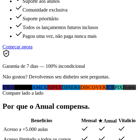
Suporte aos alunos
Comunidade exclusiva
Suporte prioritário
Todos os lançamentos futuros inclusos
Pagou uma vez, não paga nunca mais
Começar agora
Garantia de 7 dias — 100% incondicional
Não gostou? Devolvemos seu dinheiro sem perguntas.
VISA
MC
ELO
AMEX
HIPER
DINERS
DISCOVER
JCB
PIX
Boleto
Compare lado a lado
Por que
o Anual
compensa.
Benefícios
Mensal
Vitalício
★ Anual
Acesso a +5.000 aulas
Acesso ilimitado a todos os cursos