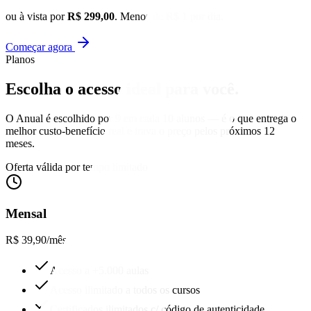
ou à vista por
R$ 299,00
. Menos de R$ 1 por dia.
Começar agora
Planos
Escolha o acesso
ideal para você.
O Anual é escolhido por 9 em cada 10 alunos — é o que entrega o
melhor custo-benefício real e trava o preço pelos próximos 12
meses.
Oferta válida por tempo limitado
Mensal
R$ 39,90
/mês
Acesso a +5.000 aulas
Acesso ilimitado a todos os cursos
Certificados ilimitados c/ código de autenticidade