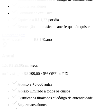
Suporte aos alunos
Comunidade exclusiva
Equivale a R$ 1,33 por dia
Renovação automática · cancele quando quiser
Começar agora
★ Mais escolhido · -R$ 179/ano
Anual
12x R$ 29,90
sem juros
ou à vista por R$ 299,00 · 5% OFF no PIX
Acesso a +5.000 aulas
Acesso ilimitado a todos os cursos
Certificados ilimitados c/ código de autenticidade
Suporte aos alunos