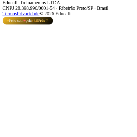
Educafit Treinamentos LTDA
CNPJ 28.398.996/0001-54 · Ribeirão Preto/SP · Brasil
Termos
Privacidade
©
2026
Educafit
Feito com
pela
SkillAds
❤