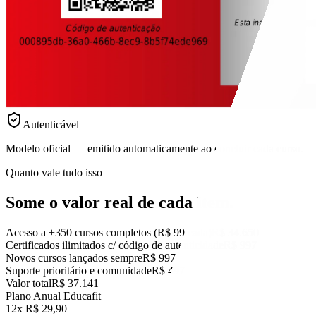
Autenticável
Modelo oficial — emitido automaticamente ao concluir cada curso.
Quanto vale tudo isso
Some o valor real
de cada item.
Acesso a +350 cursos completos (R$ 99 cada)
R$ 34.650
Certificados ilimitados c/ código de autenticidade
R$ 997
Novos cursos lançados sempre
R$ 997
Suporte prioritário e comunidade
R$ 497
Valor total
R$ 37.141
Plano Anual Educafit
12x R$ 29,90