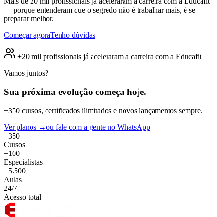
Mais de 20 mil profissionais já aceleraram a carreira com a Educafit
— porque entenderam que o segredo não é trabalhar mais, é se
preparar melhor.
Começar agora
Tenho dúvidas
+20 mil profissionais já aceleraram a carreira com a Educafit
Vamos juntos?
Sua próxima evolução
começa hoje.
+350 cursos, certificados ilimitados e novos lançamentos sempre.
Ver planos →
ou fale com a gente no WhatsApp
+350
Cursos
+100
Especialistas
+5.500
Aulas
24/7
Acesso total