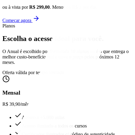
ou à vista por
R$ 299,00
. Menos de R$ 1 por dia.
Começar agora
Planos
Escolha o acesso
ideal para você.
O Anual é escolhido por 9 em cada 10 alunos — é o que entrega o
melhor custo-benefício real e trava o preço pelos próximos 12
meses.
Oferta válida por tempo limitado
Mensal
R$ 39,90
/mês
Acesso a +5.000 aulas
Acesso ilimitado a todos os cursos
Certificados ilimitados c/ código de autenticidade