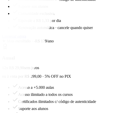
Suporte aos alunos
Comunidade exclusiva
Equivale a R$ 1,33 por dia
Renovação automática · cancele quando quiser
Começar agora
★ Mais escolhido · -R$ 179/ano
Anual
12x R$ 29,90
sem juros
ou à vista por R$ 299,00 · 5% OFF no PIX
Acesso a +5.000 aulas
Acesso ilimitado a todos os cursos
Certificados ilimitados c/ código de autenticidade
Suporte aos alunos