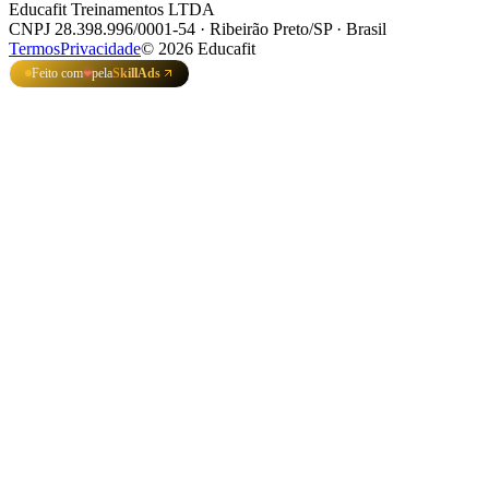
Educafit Treinamentos LTDA
CNPJ 28.398.996/0001-54 · Ribeirão Preto/SP · Brasil
Termos
Privacidade
©
2026
Educafit
Feito com
pela
SkillAds
❤