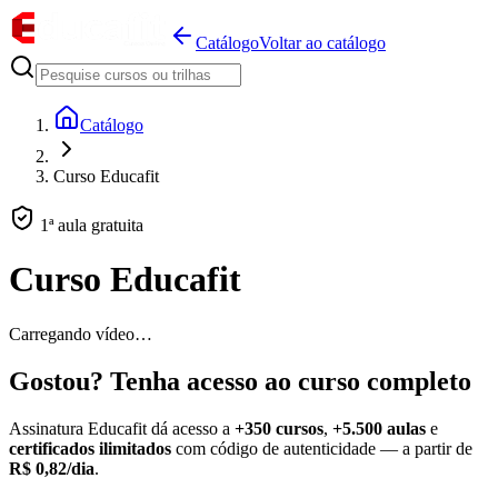
Catálogo
Voltar ao catálogo
Catálogo
Curso Educafit
1ª aula gratuita
Curso Educafit
Carregando vídeo…
Gostou? Tenha acesso ao curso completo
Assinatura Educafit dá acesso a
+350 cursos
,
+5.500 aulas
e
certificados ilimitados
com código de autenticidade — a partir de
R$ 0,82/dia
.