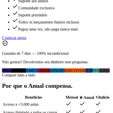
Suporte aos alunos
Comunidade exclusiva
Suporte prioritário
Todos os lançamentos futuros inclusos
Pagou uma vez, não paga nunca mais
Começar agora
Garantia de 7 dias — 100% incondicional
Não gostou? Devolvemos seu dinheiro sem perguntas.
VISA
MC
ELO
AMEX
HIPER
DINERS
DISCOVER
JCB
PIX
Boleto
Compare lado a lado
Por que
o Anual
compensa.
Benefícios
Mensal
Vitalício
★ Anual
Acesso a +5.000 aulas
Acesso ilimitado a todos os cursos