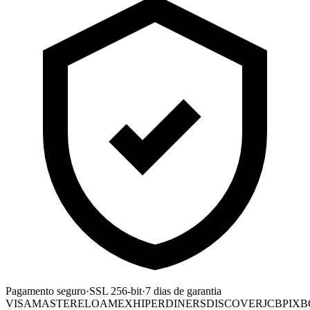
Pagamento seguro
·
SSL 256-bit
·
7 dias de garantia
VISA
MASTER
ELO
AMEX
HIPER
DINERS
DISCOVER
JCB
PIX
B