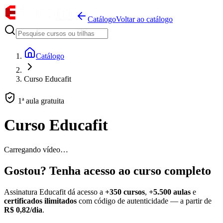
Catálogo
Voltar ao catálogo
Catálogo
Curso Educafit
1ª aula gratuita
Curso Educafit
Carregando vídeo…
Gostou? Tenha acesso ao curso completo
Assinatura Educafit dá acesso a
+350 cursos
,
+5.500 aulas
e
certificados ilimitados
com código de autenticidade — a partir de
R$ 0,82/dia
.