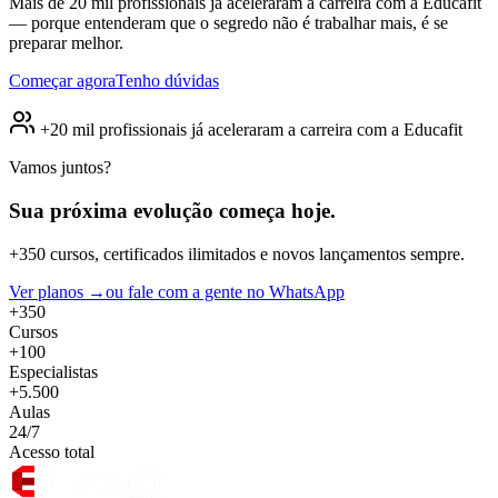
Mais de 20 mil profissionais já aceleraram a carreira com a Educafit
— porque entenderam que o segredo não é trabalhar mais, é se
preparar melhor.
Começar agora
Tenho dúvidas
+20 mil profissionais já aceleraram a carreira com a Educafit
Vamos juntos?
Sua próxima evolução
começa hoje.
+350 cursos, certificados ilimitados e novos lançamentos sempre.
Ver planos →
ou fale com a gente no WhatsApp
+350
Cursos
+100
Especialistas
+5.500
Aulas
24/7
Acesso total