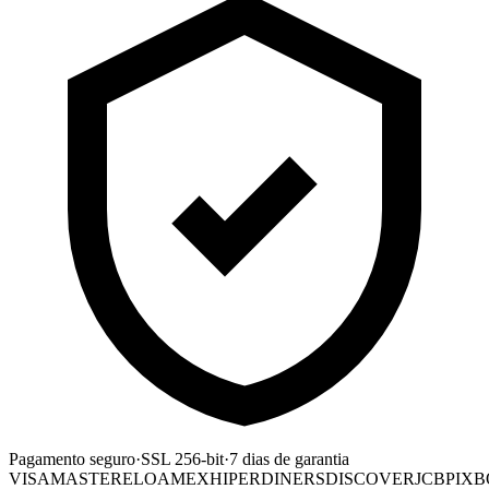
Pagamento seguro
·
SSL 256-bit
·
7 dias de garantia
VISA
MASTER
ELO
AMEX
HIPER
DINERS
DISCOVER
JCB
PIX
B