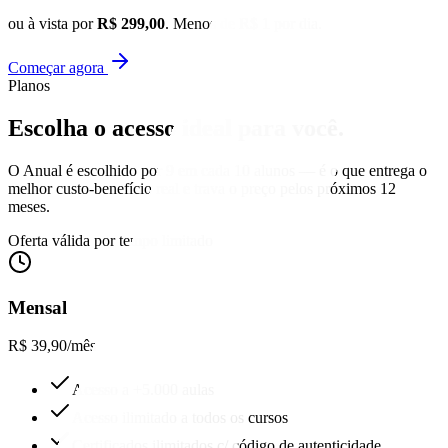
ou à vista por
R$ 299,00
. Menos de R$ 1 por dia.
Começar agora
Planos
Escolha o acesso
ideal para você.
O Anual é escolhido por 9 em cada 10 alunos — é o que entrega o
melhor custo-benefício real e trava o preço pelos próximos 12
meses.
Oferta válida por tempo limitado
Mensal
R$ 39,90
/mês
Acesso a +5.000 aulas
Acesso ilimitado a todos os cursos
Certificados ilimitados c/ código de autenticidade