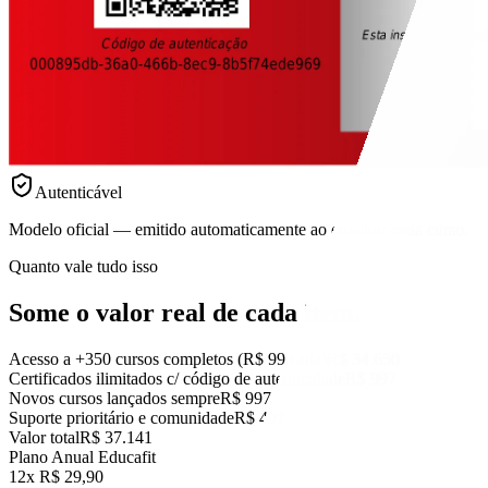
Autenticável
Modelo oficial — emitido automaticamente ao concluir cada curso.
Quanto vale tudo isso
Some o valor real
de cada item.
Acesso a +350 cursos completos (R$ 99 cada)
R$ 34.650
Certificados ilimitados c/ código de autenticidade
R$ 997
Novos cursos lançados sempre
R$ 997
Suporte prioritário e comunidade
R$ 497
Valor total
R$ 37.141
Plano Anual Educafit
12x R$ 29,90