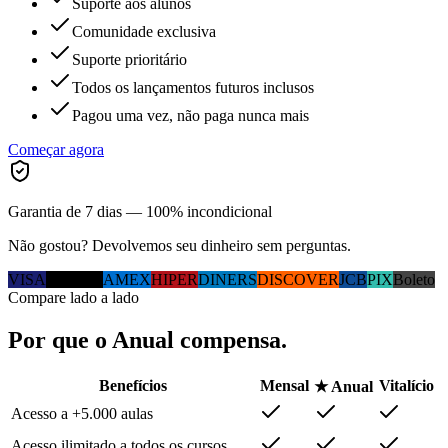
Suporte aos alunos
Comunidade exclusiva
Suporte prioritário
Todos os lançamentos futuros inclusos
Pagou uma vez, não paga nunca mais
Começar agora
Garantia de 7 dias — 100% incondicional
Não gostou? Devolvemos seu dinheiro sem perguntas.
VISA
MC
ELO
AMEX
HIPER
DINERS
DISCOVER
JCB
PIX
Boleto
Compare lado a lado
Por que
o Anual
compensa.
Benefícios
Mensal
Vitalício
★ Anual
Acesso a +5.000 aulas
Acesso ilimitado a todos os cursos