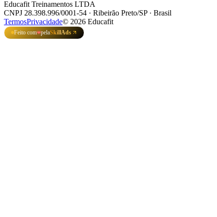
Educafit Treinamentos LTDA
CNPJ 28.398.996/0001-54 · Ribeirão Preto/SP · Brasil
Termos
Privacidade
©
2026
Educafit
Feito com
pela
SkillAds
❤