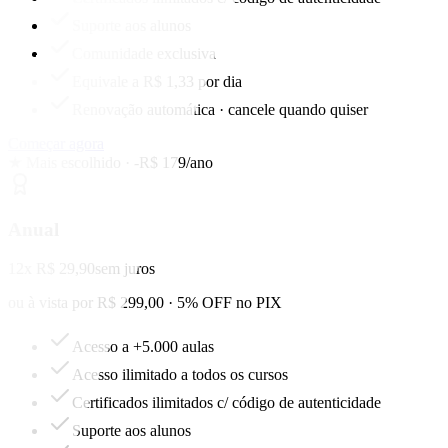
Suporte aos alunos
Comunidade exclusiva
Equivale a R$ 1,33 por dia
Renovação automática · cancele quando quiser
Começar agora
★ Mais escolhido · -R$ 179/ano
Anual
12x R$ 29,90
sem juros
ou à vista por R$ 299,00 · 5% OFF no PIX
Acesso a +5.000 aulas
Acesso ilimitado a todos os cursos
Certificados ilimitados c/ código de autenticidade
Suporte aos alunos