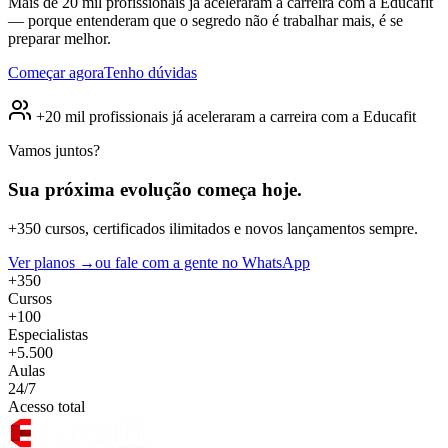
Mais de 20 mil profissionais já aceleraram a carreira com a Educafit
— porque entenderam que o segredo não é trabalhar mais, é se
preparar melhor.
Começar agora
Tenho dúvidas
+20 mil profissionais já aceleraram a carreira com a Educafit
Vamos juntos?
Sua próxima evolução
começa hoje.
+350 cursos, certificados ilimitados e novos lançamentos sempre.
Ver planos →
ou fale com a gente no WhatsApp
+350
Cursos
+100
Especialistas
+5.500
Aulas
24/7
Acesso total