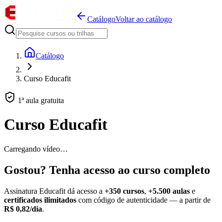
Catálogo
Voltar ao catálogo
Catálogo
Curso Educafit
1ª aula gratuita
Curso Educafit
Carregando vídeo…
Gostou? Tenha acesso ao curso completo
Assinatura Educafit dá acesso a
+350 cursos
,
+5.500 aulas
e
certificados ilimitados
com código de autenticidade — a partir de
R$ 0,82/dia
.