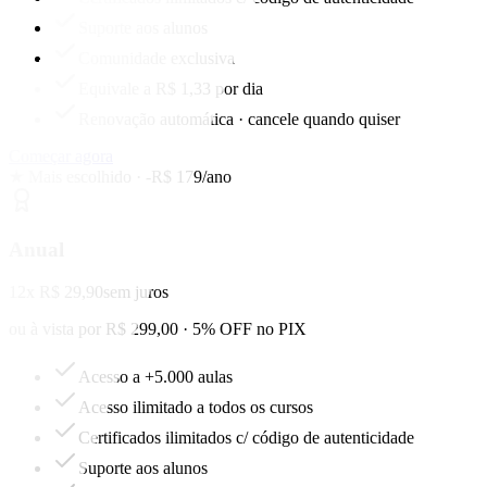
Suporte aos alunos
Comunidade exclusiva
Equivale a R$ 1,33 por dia
Renovação automática · cancele quando quiser
Começar agora
★ Mais escolhido · -R$ 179/ano
Anual
12x R$ 29,90
sem juros
ou à vista por R$ 299,00 · 5% OFF no PIX
Acesso a +5.000 aulas
Acesso ilimitado a todos os cursos
Certificados ilimitados c/ código de autenticidade
Suporte aos alunos