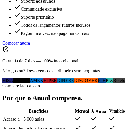
Suporte aos alunos
Comunidade exclusiva
Suporte prioritário
Todos os lançamentos futuros inclusos
Pagou uma vez, não paga nunca mais
Começar agora
Garantia de 7 dias — 100% incondicional
Não gostou? Devolvemos seu dinheiro sem perguntas.
VISA
MC
ELO
AMEX
HIPER
DINERS
DISCOVER
JCB
PIX
Boleto
Compare lado a lado
Por que
o Anual
compensa.
Benefícios
Mensal
Vitalício
★ Anual
Acesso a +5.000 aulas
Acesso ilimitado a todos os cursos