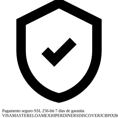
Pagamento seguro
·
SSL 256-bit
·
7 dias de garantia
VISA
MASTER
ELO
AMEX
HIPER
DINERS
DISCOVER
JCB
PIX
B