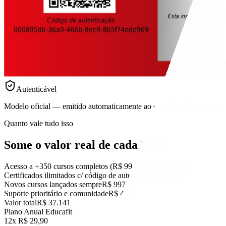
Autenticável
Modelo oficial — emitido automaticamente ao concluir cada curso.
Quanto vale tudo isso
Some o valor real
de cada item.
Acesso a +350 cursos completos (R$ 99 cada)
R$ 34.650
Certificados ilimitados c/ código de autenticidade
R$ 997
Novos cursos lançados sempre
R$ 997
Suporte prioritário e comunidade
R$ 497
Valor total
R$ 37.141
Plano Anual Educafit
12x R$ 29,90