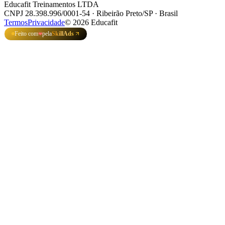
Educafit Treinamentos LTDA
CNPJ 28.398.996/0001-54 · Ribeirão Preto/SP · Brasil
Termos
Privacidade
©
2026
Educafit
Feito com
pela
SkillAds
❤