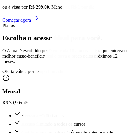
ou à vista por
R$ 299,00
. Menos de R$ 1 por dia.
Começar agora
Planos
Escolha o acesso
ideal para você.
O Anual é escolhido por 9 em cada 10 alunos — é o que entrega o
melhor custo-benefício real e trava o preço pelos próximos 12
meses.
Oferta válida por tempo limitado
Mensal
R$ 39,90
/mês
Acesso a +5.000 aulas
Acesso ilimitado a todos os cursos
Certificados ilimitados c/ código de autenticidade