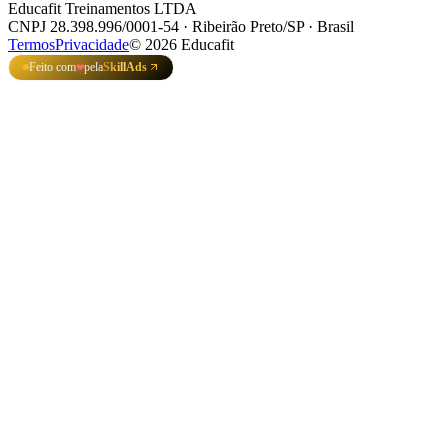
Educafit Treinamentos LTDA
CNPJ 28.398.996/0001-54 · Ribeirão Preto/SP · Brasil
Termos
Privacidade
©
2026
Educafit
Feito com
pela
SkillAds
❤