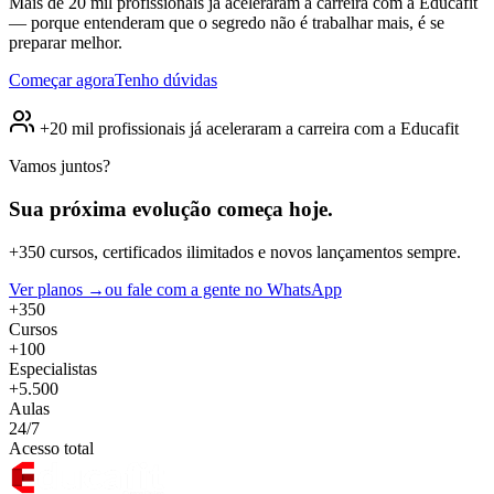
Mais de 20 mil profissionais já aceleraram a carreira com a Educafit
— porque entenderam que o segredo não é trabalhar mais, é se
preparar melhor.
Começar agora
Tenho dúvidas
+20 mil profissionais já aceleraram a carreira com a Educafit
Vamos juntos?
Sua próxima evolução
começa hoje.
+350 cursos, certificados ilimitados e novos lançamentos sempre.
Ver planos →
ou fale com a gente no WhatsApp
+350
Cursos
+100
Especialistas
+5.500
Aulas
24/7
Acesso total