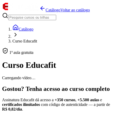
Catálogo
Voltar ao catálogo
Catálogo
Curso Educafit
1ª aula gratuita
Curso Educafit
Carregando vídeo…
Gostou? Tenha acesso ao curso completo
Assinatura Educafit dá acesso a
+350 cursos
,
+5.500 aulas
e
certificados ilimitados
com código de autenticidade — a partir de
R$ 0,82/dia
.