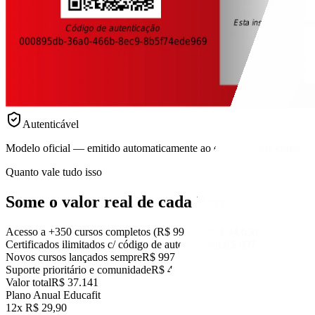
Autenticável
Modelo oficial — emitido automaticamente ao concluir cada curso.
Quanto vale tudo isso
Some o valor real
de cada item.
Acesso a +350 cursos completos (R$ 99 cada)
R$ 34.650
Certificados ilimitados c/ código de autenticidade
R$ 997
Novos cursos lançados sempre
R$ 997
Suporte prioritário e comunidade
R$ 497
Valor total
R$ 37.141
Plano Anual Educafit
12x R$ 29,90