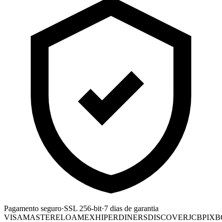
Pagamento seguro
·
SSL 256-bit
·
7 dias de garantia
VISA
MASTER
ELO
AMEX
HIPER
DINERS
DISCOVER
JCB
PIX
B