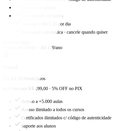
Suporte aos alunos
Comunidade exclusiva
Equivale a R$ 1,33 por dia
Renovação automática · cancele quando quiser
Começar agora
★ Mais escolhido · -R$ 179/ano
Anual
12x R$ 29,90
sem juros
ou à vista por R$ 299,00 · 5% OFF no PIX
Acesso a +5.000 aulas
Acesso ilimitado a todos os cursos
Certificados ilimitados c/ código de autenticidade
Suporte aos alunos