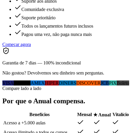
Suporte aos alunos
Comunidade exclusiva
Suporte prioritário
Todos os lançamentos futuros inclusos
Pagou uma vez, não paga nunca mais
Começar agora
Garantia de 7 dias — 100% incondicional
Não gostou? Devolvemos seu dinheiro sem perguntas.
VISA
MC
ELO
AMEX
HIPER
DINERS
DISCOVER
JCB
PIX
Boleto
Compare lado a lado
Por que
o Anual
compensa.
Benefícios
Mensal
Vitalício
★ Anual
Acesso a +5.000 aulas
Acesso ilimitado a todos os cursos