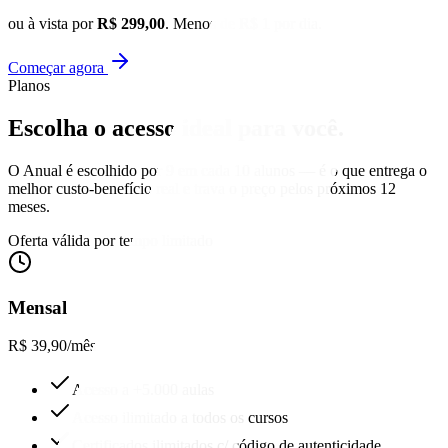
ou à vista por
R$ 299,00
. Menos de R$ 1 por dia.
Começar agora
Planos
Escolha o acesso
ideal para você.
O Anual é escolhido por 9 em cada 10 alunos — é o que entrega o
melhor custo-benefício real e trava o preço pelos próximos 12
meses.
Oferta válida por tempo limitado
Mensal
R$ 39,90
/mês
Acesso a +5.000 aulas
Acesso ilimitado a todos os cursos
Certificados ilimitados c/ código de autenticidade