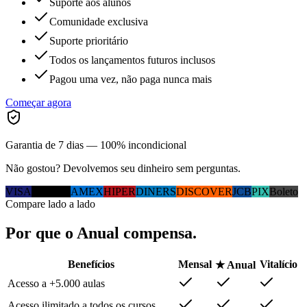
Suporte aos alunos
Comunidade exclusiva
Suporte prioritário
Todos os lançamentos futuros inclusos
Pagou uma vez, não paga nunca mais
Começar agora
Garantia de 7 dias — 100% incondicional
Não gostou? Devolvemos seu dinheiro sem perguntas.
VISA
MC
ELO
AMEX
HIPER
DINERS
DISCOVER
JCB
PIX
Boleto
Compare lado a lado
Por que
o Anual
compensa.
Benefícios
Mensal
Vitalício
★ Anual
Acesso a +5.000 aulas
Acesso ilimitado a todos os cursos