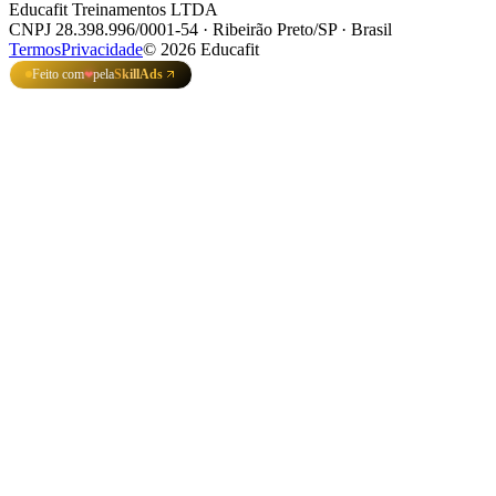
Educafit Treinamentos LTDA
CNPJ 28.398.996/0001-54 · Ribeirão Preto/SP · Brasil
Termos
Privacidade
©
2026
Educafit
Feito com
pela
SkillAds
❤