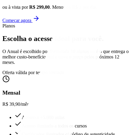
ou à vista por
R$ 299,00
. Menos de R$ 1 por dia.
Começar agora
Planos
Escolha o acesso
ideal para você.
O Anual é escolhido por 9 em cada 10 alunos — é o que entrega o
melhor custo-benefício real e trava o preço pelos próximos 12
meses.
Oferta válida por tempo limitado
Mensal
R$ 39,90
/mês
Acesso a +5.000 aulas
Acesso ilimitado a todos os cursos
Certificados ilimitados c/ código de autenticidade