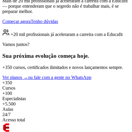
Mais de 20 mil profissionais já aceleraram a carreira com a Educafit
— porque entenderam que o segredo não é trabalhar mais, é se
preparar melhor.
Começar agora
Tenho dúvidas
+20 mil profissionais já aceleraram a carreira com a Educafit
Vamos juntos?
Sua próxima evolução
começa hoje.
+350 cursos, certificados ilimitados e novos lançamentos sempre.
Ver planos →
ou fale com a gente no WhatsApp
+350
Cursos
+100
Especialistas
+5.500
Aulas
24/7
Acesso total