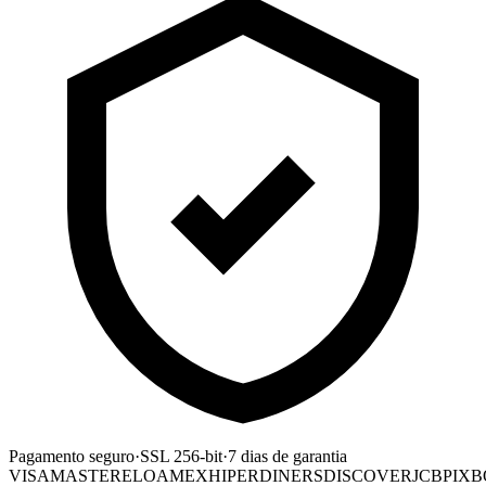
Pagamento seguro
·
SSL 256-bit
·
7 dias de garantia
VISA
MASTER
ELO
AMEX
HIPER
DINERS
DISCOVER
JCB
PIX
B