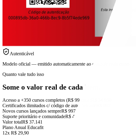
Autenticável
Modelo oficial — emitido automaticamente ao concluir cada curso.
Quanto vale tudo isso
Some o valor real
de cada item.
Acesso a +350 cursos completos (R$ 99 cada)
R$ 34.650
Certificados ilimitados c/ código de autenticidade
R$ 997
Novos cursos lançados sempre
R$ 997
Suporte prioritário e comunidade
R$ 497
Valor total
R$ 37.141
Plano Anual Educafit
12x R$ 29,90