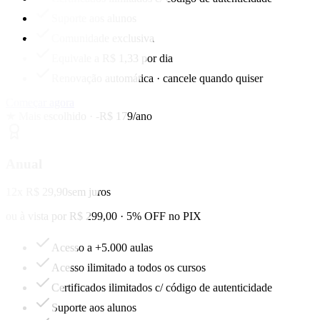
Suporte aos alunos
Comunidade exclusiva
Equivale a R$ 1,33 por dia
Renovação automática · cancele quando quiser
Começar agora
★ Mais escolhido · -R$ 179/ano
Anual
12x R$ 29,90
sem juros
ou à vista por R$ 299,00 · 5% OFF no PIX
Acesso a +5.000 aulas
Acesso ilimitado a todos os cursos
Certificados ilimitados c/ código de autenticidade
Suporte aos alunos