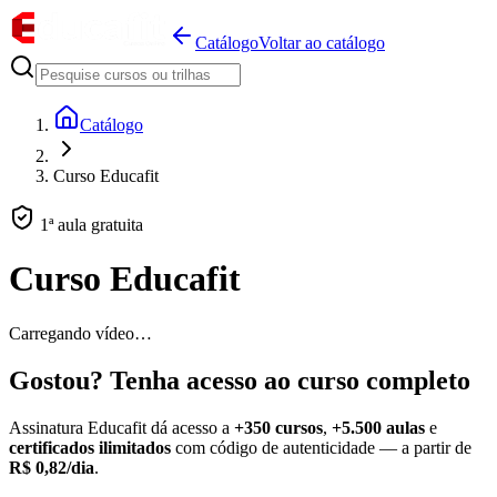
Catálogo
Voltar ao catálogo
Catálogo
Curso Educafit
1ª aula gratuita
Curso Educafit
Carregando vídeo…
Gostou? Tenha acesso ao curso completo
Assinatura Educafit dá acesso a
+350 cursos
,
+5.500 aulas
e
certificados ilimitados
com código de autenticidade — a partir de
R$ 0,82/dia
.